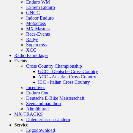
Enduro WM
Extrem Enduro
GNCC
Indoor Enduro
Motocross
MX Masters
Race-Events
Rallye
Supercross
XCC
Radio Fahrerlager
Events
Cross Country Championship
GCC - Deutsche Cross Country
ACC - Austrian Cross Country
ICC - Italian Cross Country
Incentives
Enduro One
Deutsche E-Bike Meisterschaft
Seenlandmarathon
Altmühltrail
MX-TRACKS
Daten erfassen / ändern
Service
Logodownload