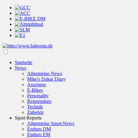
Startseite
News
Allgemeine News
Mike's Dakar Diary
Anzeigen
E-Bikes
Personality
Reiseenduro
Technik
Zubehör
Sport Reports
Allgemeine Sport-News
Enduro DM
Enduro EM