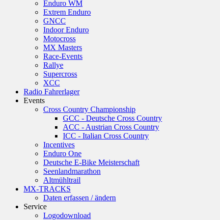
Enduro WM
Extrem Enduro
GNCC
Indoor Enduro
Motocross
MX Masters
Race-Events
Rallye
Supercross
XCC
Radio Fahrerlager
Events
Cross Country Championship
GCC - Deutsche Cross Country
ACC - Austrian Cross Country
ICC - Italian Cross Country
Incentives
Enduro One
Deutsche E-Bike Meisterschaft
Seenlandmarathon
Altmühltrail
MX-TRACKS
Daten erfassen / ändern
Service
Logodownload