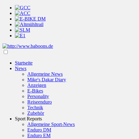
Startseite
News
Allgemeine News
Mike's Dakar Diary
Anzeigen
E-Bikes
Personality
Reiseenduro
Technik
Zubehör
Sport Reports
Allgemeine Sport-News
Enduro DM
Enduro EM