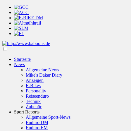
Startseite
News
Allgemeine News
Mike's Dakar Diary
Anzeigen
E-Bikes
Personality
Reiseenduro
Technik
Zubehör
Sport Reports
Allgemeine Sport-News
Enduro DM
Enduro EM