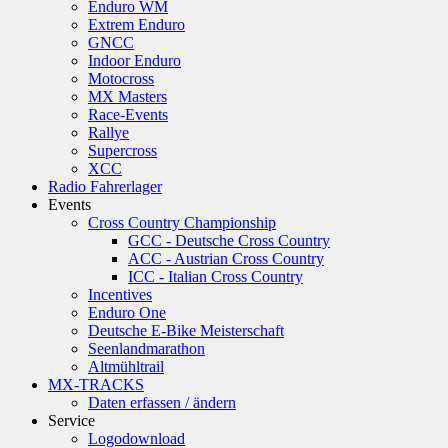
Enduro WM
Extrem Enduro
GNCC
Indoor Enduro
Motocross
MX Masters
Race-Events
Rallye
Supercross
XCC
Radio Fahrerlager
Events
Cross Country Championship
GCC - Deutsche Cross Country
ACC - Austrian Cross Country
ICC - Italian Cross Country
Incentives
Enduro One
Deutsche E-Bike Meisterschaft
Seenlandmarathon
Altmühltrail
MX-TRACKS
Daten erfassen / ändern
Service
Logodownload