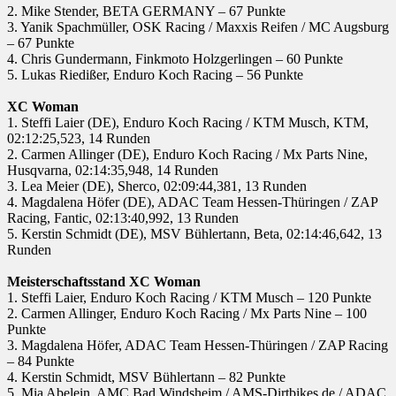
2. Mike Stender, BETA GERMANY – 67 Punkte
3. Yanik Spachmüller, OSK Racing / Maxxis Reifen / MC Augsburg
– 67 Punkte
4. Chris Gundermann, Finkmoto Holzgerlingen – 60 Punkte
5. Lukas Riedißer, Enduro Koch Racing – 56 Punkte
XC Woman
1. Steffi Laier (DE), Enduro Koch Racing / KTM Musch, KTM,
02:12:25,523, 14 Runden
2. Carmen Allinger (DE), Enduro Koch Racing / Mx Parts Nine,
Husqvarna, 02:14:35,948, 14 Runden
3. Lea Meier (DE), Sherco, 02:09:44,381, 13 Runden
4. Magdalena Höfer (DE), ADAC Team Hessen-Thüringen / ZAP
Racing, Fantic, 02:13:40,992, 13 Runden
5. Kerstin Schmidt (DE), MSV Bühlertann, Beta, 02:14:46,642, 13
Runden
Meisterschaftsstand XC Woman
1. Steffi Laier, Enduro Koch Racing / KTM Musch – 120 Punkte
2. Carmen Allinger, Enduro Koch Racing / Mx Parts Nine – 100
Punkte
3. Magdalena Höfer, ADAC Team Hessen-Thüringen / ZAP Racing
– 84 Punkte
4. Kerstin Schmidt, MSV Bühlertann – 82 Punkte
5. Mia Abelein, AMC Bad Windsheim / AMS-Dirtbikes.de / ADAC