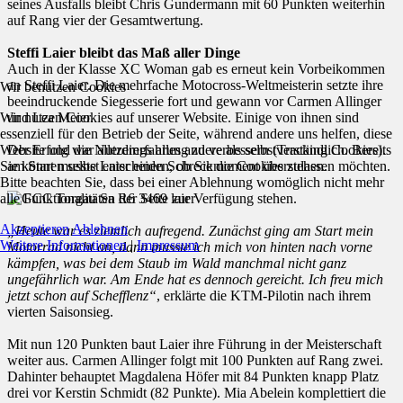
seines Ausfalls bleibt Chris Gundermann mit 60 Punkten weiterhin
auf Rang vier der Gesamtwertung.
Steffi Laier bleibt das Maß aller Dinge
Auch in der Klasse XC Woman gab es erneut kein Vorbeikommen
an Steffi Laier. Die mehrfache Motocross-Weltmeisterin setzte ihre
Wir benutzen Cookies
beeindruckende Siegesserie fort und gewann vor Carmen Allinger
Wir nutzen Cookies auf unserer Website. Einige von ihnen sind
und Lea Meier.
essenziell für den Betrieb der Seite, während andere uns helfen, diese
Website und die Nutzererfahrung zu verbessern (Tracking Cookies).
Der Erfolg war allerdings alles andere als selbstverständlich. Bereits
Sie können selbst entscheiden, ob Sie die Cookies zulassen möchten.
am Start musste Laier einen Schreckmoment überstehen.
Bitte beachten Sie, dass bei einer Ablehnung womöglich nicht mehr
alle Funktionalitäten der Seite zur Verfügung stehen.
Akzeptieren
Ablehnen
„Heute war es ziemlich aufregend. Zunächst ging am Start mein
Weitere Informationen
|
Impressum
Motorrad nicht an, dann musste ich mich von hinten nach vorne
kämpfen, was bei dem Staub im Wald manchmal nicht ganz
ungefährlich war. Am Ende hat es dennoch gereicht. Ich freu mich
jetzt schon auf Schefflenz“
, erklärte die KTM-Pilotin nach ihrem
vierten Saisonsieg.
Mit nun 120 Punkten baut Laier ihre Führung in der Meisterschaft
weiter aus. Carmen Allinger folgt mit 100 Punkten auf Rang zwei.
Dahinter behauptet Magdalena Höfer mit 84 Punkten knapp Platz
drei vor Kerstin Schmidt (82 Punkte). Mia Abelein komplettiert die