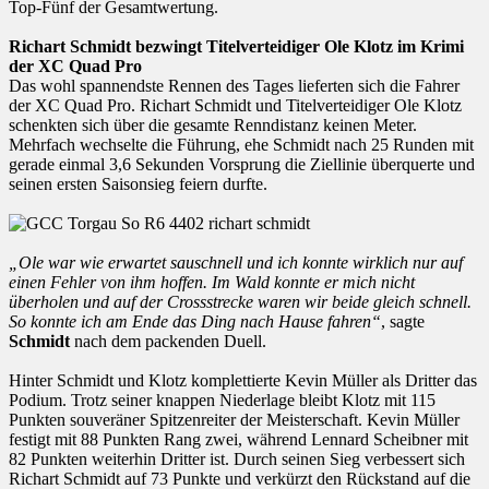
Top-Fünf der Gesamtwertung.
Richart Schmidt bezwingt Titelverteidiger Ole Klotz im Krimi
der XC Quad Pro
Das wohl spannendste Rennen des Tages lieferten sich die Fahrer
der XC Quad Pro. Richart Schmidt und Titelverteidiger Ole Klotz
schenkten sich über die gesamte Renndistanz keinen Meter.
Mehrfach wechselte die Führung, ehe Schmidt nach 25 Runden mit
gerade einmal 3,6 Sekunden Vorsprung die Ziellinie überquerte und
seinen ersten Saisonsieg feiern durfte.
„Ole war wie erwartet sauschnell und ich konnte wirklich nur auf
einen Fehler von ihm hoffen. Im Wald konnte er mich nicht
überholen und auf der Crossstrecke waren wir beide gleich schnell.
So konnte ich am Ende das Ding nach Hause fahren“
, sagte
Schmidt
nach dem packenden Duell.
Hinter Schmidt und Klotz komplettierte Kevin Müller als Dritter das
Podium. Trotz seiner knappen Niederlage bleibt Klotz mit 115
Punkten souveräner Spitzenreiter der Meisterschaft. Kevin Müller
festigt mit 88 Punkten Rang zwei, während Lennard Scheibner mit
82 Punkten weiterhin Dritter ist. Durch seinen Sieg verbessert sich
Richart Schmidt auf 73 Punkte und verkürzt den Rückstand auf die