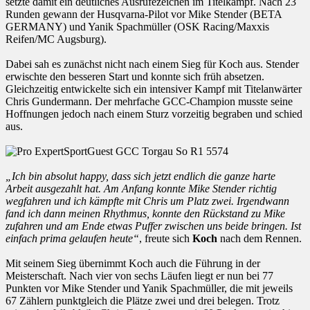
setzte damit ein deutliches Ausrufezeichen im Titelkampf. Nach 23
Runden gewann der Husqvarna-Pilot vor Mike Stender (BETA
GERMANY) und Yanik Spachmüller (OSK Racing/Maxxis
Reifen/MC Augsburg).
Dabei sah es zunächst nicht nach einem Sieg für Koch aus. Stender
erwischte den besseren Start und konnte sich früh absetzen.
Gleichzeitig entwickelte sich ein intensiver Kampf mit Titelanwärter
Chris Gundermann. Der mehrfache GCC-Champion musste seine
Hoffnungen jedoch nach einem Sturz vorzeitig begraben und schied
aus.
„Ich bin absolut happy, dass sich jetzt endlich die ganze harte
Arbeit ausgezahlt hat. Am Anfang konnte Mike Stender richtig
wegfahren und ich kämpfte mit Chris um Platz zwei. Irgendwann
fand ich dann meinen Rhythmus, konnte den Rückstand zu Mike
zufahren und am Ende etwas Puffer zwischen uns beide bringen. Ist
einfach prima gelaufen heute“
, freute sich
Koch
nach dem Rennen.
Mit seinem Sieg übernimmt Koch auch die Führung in der
Meisterschaft. Nach vier von sechs Läufen liegt er nun bei 77
Punkten vor Mike Stender und Yanik Spachmüller, die mit jeweils
67 Zählern punktgleich die Plätze zwei und drei belegen. Trotz