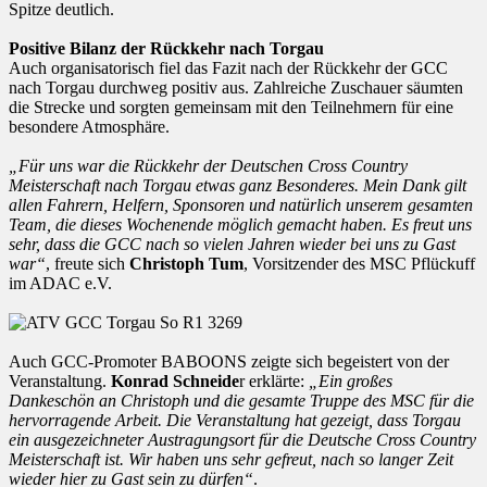
Spitze deutlich.
Positive Bilanz der Rückkehr nach Torgau
Auch organisatorisch fiel das Fazit nach der Rückkehr der GCC
nach Torgau durchweg positiv aus. Zahlreiche Zuschauer säumten
die Strecke und sorgten gemeinsam mit den Teilnehmern für eine
besondere Atmosphäre.
„Für uns war die Rückkehr der Deutschen Cross Country
Meisterschaft nach Torgau etwas ganz Besonderes. Mein Dank gilt
allen Fahrern, Helfern, Sponsoren und natürlich unserem gesamten
Team, die dieses Wochenende möglich gemacht haben. Es freut uns
sehr, dass die GCC nach so vielen Jahren wieder bei uns zu Gast
war“
, freute sich
Christoph Tum
, Vorsitzender des MSC Pflückuff
im ADAC e.V.
Auch GCC-Promoter BABOONS zeigte sich begeistert von der
Veranstaltung.
Konrad Schneide
r erklärte:
„Ein großes
Dankeschön an Christoph und die gesamte Truppe des MSC für die
hervorragende Arbeit. Die Veranstaltung hat gezeigt, dass Torgau
ein ausgezeichneter Austragungsort für die Deutsche Cross Country
Meisterschaft ist. Wir haben uns sehr gefreut, nach so langer Zeit
wieder hier zu Gast sein zu dürfen“
.