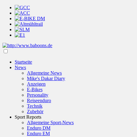
Startseite
News
Allgemeine News
Mike's Dakar Diary
Anzeigen
E-Bikes
Personality
Reiseenduro
Technik
Zubehör
Sport Reports
Allgemeine Sport-News
Enduro DM
Enduro EM