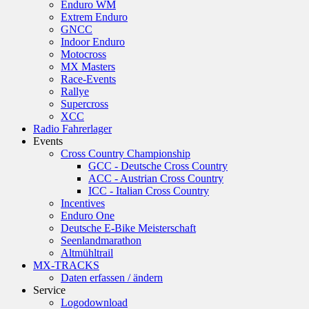
Enduro WM
Extrem Enduro
GNCC
Indoor Enduro
Motocross
MX Masters
Race-Events
Rallye
Supercross
XCC
Radio Fahrerlager
Events
Cross Country Championship
GCC - Deutsche Cross Country
ACC - Austrian Cross Country
ICC - Italian Cross Country
Incentives
Enduro One
Deutsche E-Bike Meisterschaft
Seenlandmarathon
Altmühltrail
MX-TRACKS
Daten erfassen / ändern
Service
Logodownload