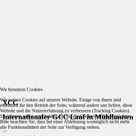
Wir benutzen Cookies
Wir nutzen Cookies auf unserer Website. Einige von ihnen sind
XCC
essenziell für den Betrieb der Seite, während andere uns helfen, diese
Website und die Nutzererfahrung zu verbessern (Tracking Cookies).
Internationaler GCC Lauf in Mühlhausen
Sie können selbst entscheiden, ob Sie die Cookies zulassen möchten.
Bitte beachten Sie, dass bei einer Ablehnung womöglich nicht mehr
alle Funktionalitäten der Seite zur Verfügung stehen.