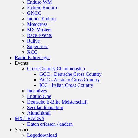
Enduro WM
Extrem Enduro
GNCC
Indoor Enduro
Motocross
MX Masters
Race-Events
Rallye
Supercross
XCC
Radio Fahrerlager
Events
Cross Country Championship
GCC - Deutsche Cross Country
ACC - Austrian Cross Country
ICC - Italian Cross Country
Incentives
Enduro One
Deutsche E-Bike Meisterschaft
Seenlandmarathon
Altmühltrail
MX-TRACKS
Daten erfassen / ändern
Service
Logodownload