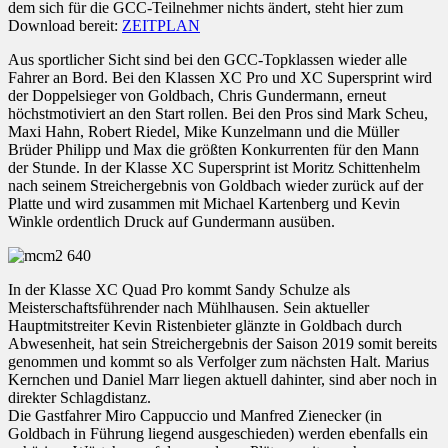
dem sich für die GCC-Teilnehmer nichts ändert, steht hier zum
Download bereit:
ZEITPLAN
Aus sportlicher Sicht sind bei den GCC-Topklassen wieder alle
Fahrer an Bord. Bei den Klassen XC Pro und XC Supersprint wird
der Doppelsieger von Goldbach, Chris Gundermann, erneut
höchstmotiviert an den Start rollen. Bei den Pros sind Mark Scheu,
Maxi Hahn, Robert Riedel, Mike Kunzelmann und die Müller
Brüder Philipp und Max die größten Konkurrenten für den Mann
der Stunde. In der Klasse XC Supersprint ist Moritz Schittenhelm
nach seinem Streichergebnis von Goldbach wieder zurück auf der
Platte und wird zusammen mit Michael Kartenberg und Kevin
Winkle ordentlich Druck auf Gundermann ausüben.
In der Klasse XC Quad Pro kommt Sandy Schulze als
Meisterschaftsführender nach Mühlhausen. Sein aktueller
Hauptmitstreiter Kevin Ristenbieter glänzte in Goldbach durch
Abwesenheit, hat sein Streichergebnis der Saison 2019 somit bereits
genommen und kommt so als Verfolger zum nächsten Halt. Marius
Kernchen und Daniel Marr liegen aktuell dahinter, sind aber noch in
direkter Schlagdistanz.
Die Gastfahrer Miro Cappuccio und Manfred Zienecker (in
Goldbach in Führung liegend ausgeschieden) werden ebenfalls ein