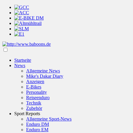
Startseite
News
Allgemeine News
Mike's Dakar Diary
Anzeigen
E-Bikes
Personality
Reiseenduro
Technik
Zubehör
Sport Reports
Allgemeine Sport-News
Enduro DM
Enduro EM