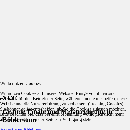
Wir benutzen Cookies
Wir nutzen Cookies auf unserer Website. Einige von ihnen sind
XCC
essenziell für den Betrieb der Seite, während andere uns helfen, diese
Website und die Nutzererfahrung zu verbessern (Tracking Cookies).
Sie können selbst entscheiden, ob Sie die Cookies zulassen möchten.
Grande Finale und Meisterehrung in
Bitte beachten Sie, dass bei einer Ablehnung womöglich nicht mehr
Bühlertann
alle Funktionalitäten der Seite zur Verfügung stehen.
Akzeptieren
Ablehnen