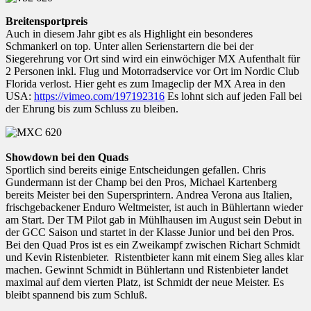
Breitensportpreis
Auch in diesem Jahr gibt es als Highlight ein besonderes
Schmankerl on top. Unter allen Serienstartern die bei der
Siegerehrung vor Ort sind wird ein einwöchiger MX Aufenthalt für
2 Personen inkl. Flug und Motorradservice vor Ort im Nordic Club
Florida verlost. Hier geht es zum Imageclip der MX Area in den
USA:
https://vimeo.com/197192316
Es lohnt sich auf jeden Fall bei
der Ehrung bis zum Schluss zu bleiben.
Showdown bei den Quads
Sportlich sind bereits einige Entscheidungen gefallen. Chris
Gundermann ist der Champ bei den Pros, Michael Kartenberg
bereits Meister bei den Supersprintern. Andrea Verona aus Italien,
frischgebackener Enduro Weltmeister, ist auch in Bühlertann wieder
am Start. Der TM Pilot gab in Mühlhausen im August sein Debut in
der GCC Saison und startet in der Klasse Junior und bei den Pros.
Bei den Quad Pros ist es ein Zweikampf zwischen Richart Schmidt
und Kevin Ristenbieter. Ristentbieter kann mit einem Sieg alles klar
machen. Gewinnt Schmidt in Bühlertann und Ristenbieter landet
maximal auf dem vierten Platz, ist Schmidt der neue Meister. Es
bleibt spannend bis zum Schluß.