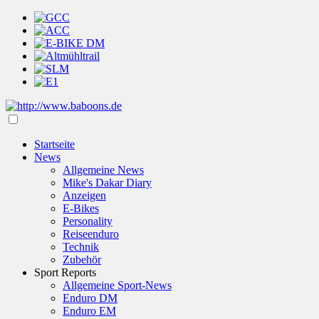
Startseite
News
Allgemeine News
Mike's Dakar Diary
Anzeigen
E-Bikes
Personality
Reiseenduro
Technik
Zubehör
Sport Reports
Allgemeine Sport-News
Enduro DM
Enduro EM