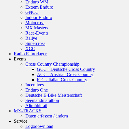
Enduro WM
Extrem Enduro
GNCC
Indoor Enduro
Motocross
MX Masters
Race-Events
Rallye
Supercross
XCC
Radio Fahrerlager
Events
Cross Country Championship
GCC - Deutsche Cross Country
ACC - Austrian Cross Country
ICC - Italian Cross Country
Incentives
Enduro One
Deutsche E-Bike Meisterschaft
Seenlandmarathon
Altmühltrail
MX-TRACKS
Daten erfassen / ändern
Service
Logodownload