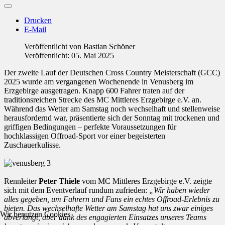
Drucken
E-Mail
Veröffentlicht von
Bastian Schöner
Veröffentlicht: 05. Mai 2025
Der zweite Lauf der Deutschen Cross Country Meisterschaft (GCC)
2025 wurde am vergangenen Wochenende in Venusberg im
Erzgebirge ausgetragen. Knapp 600 Fahrer traten auf der
traditionsreichen Strecke des MC Mittleres Erzgebirge e.V. an.
Während das Wetter am Samstag noch wechselhaft und stellenweise
herausfordernd war, präsentierte sich der Sonntag mit trockenen und
griffigen Bedingungen – perfekte Voraussetzungen für
hochklassigen Offroad-Sport vor einer begeisterten
Zuschauerkulisse.
Rennleiter
Peter Thiele
vom MC Mittleres Erzgebirge e.V. zeigte
sich mit dem Eventverlauf rundum zufrieden:
„Wir haben wieder
alles gegeben, um Fahrern und Fans ein echtes Offroad-Erlebnis zu
bieten. Das wechselhafte Wetter am Samstag hat uns zwar einiges
Wir benutzen Cookies
abverlangt, aber dank des engagierten Einsatzes unseres Teams