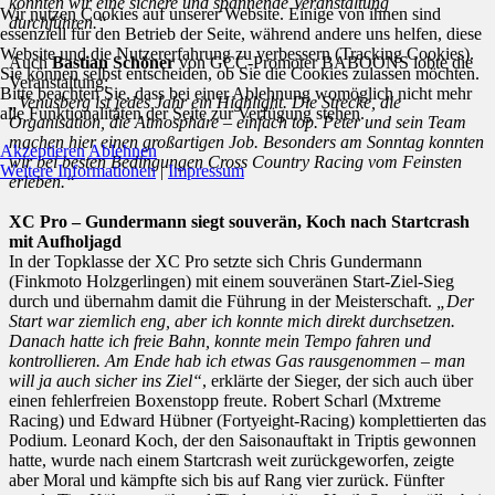
konnten wir eine sichere und spannende Veranstaltung
Wir nutzen Cookies auf unserer Website. Einige von ihnen sind
durchführen.“
essenziell für den Betrieb der Seite, während andere uns helfen, diese
Website und die Nutzererfahrung zu verbessern (Tracking Cookies).
Auch
Bastian Schöner
von GCC-Promoter BABOONS lobte die
Sie können selbst entscheiden, ob Sie die Cookies zulassen möchten.
Veranstaltung:
Bitte beachten Sie, dass bei einer Ablehnung womöglich nicht mehr
„Venusberg ist jedes Jahr ein Highlight. Die Strecke, die
alle Funktionalitäten der Seite zur Verfügung stehen.
Organisation, die Atmosphäre – einfach top. Peter und sein Team
machen hier einen großartigen Job. Besonders am Sonntag konnten
Akzeptieren
Ablehnen
wir bei besten Bedingungen Cross Country Racing vom Feinsten
Weitere Informationen
|
Impressum
erleben.“
XC Pro – Gundermann siegt souverän, Koch nach Startcrash
mit Aufholjagd
In der Topklasse der XC Pro setzte sich Chris Gundermann
(Finkmoto Holzgerlingen) mit einem souveränen Start-Ziel-Sieg
durch und übernahm damit die Führung in der Meisterschaft.
„Der
Start war ziemlich eng, aber ich konnte mich direkt durchsetzen.
Danach hatte ich freie Bahn, konnte mein Tempo fahren und
kontrollieren. Am Ende hab ich etwas Gas rausgenommen – man
will ja auch sicher ins Ziel“
, erklärte der Sieger, der sich auch über
einen fehlerfreien Boxenstopp freute. Robert Scharl (Mxtreme
Racing) und Edward Hübner (Fortyeight-Racing) komplettierten das
Podium. Leonard Koch, der den Saisonauftakt in Triptis gewonnen
hatte, wurde nach einem Startcrash weit zurückgeworfen, zeigte
aber Moral und kämpfte sich bis auf Rang vier zurück. Fünfter