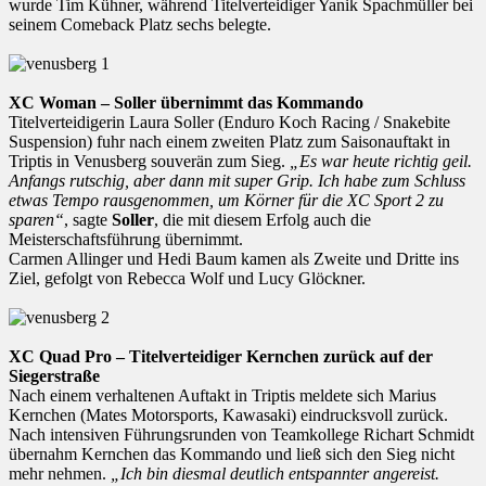
wurde Tim Kühner, während Titelverteidiger Yanik Spachmüller bei
seinem Comeback Platz sechs belegte.
XC Woman – Soller übernimmt das Kommando
Titelverteidigerin Laura Soller (Enduro Koch Racing / Snakebite
Suspension) fuhr nach einem zweiten Platz zum Saisonauftakt in
Triptis in Venusberg souverän zum Sieg.
„Es war heute richtig geil.
Anfangs rutschig, aber dann mit super Grip. Ich habe zum Schluss
etwas Tempo rausgenommen, um Körner für die XC Sport 2 zu
sparen“
, sagte
Soller
, die mit diesem Erfolg auch die
Meisterschaftsführung übernimmt.
Carmen Allinger und Hedi Baum kamen als Zweite und Dritte ins
Ziel, gefolgt von Rebecca Wolf und Lucy Glöckner.
XC Quad Pro – Titelverteidiger Kernchen zurück auf der
Siegerstraße
Nach einem verhaltenen Auftakt in Triptis meldete sich Marius
Kernchen (Mates Motorsports, Kawasaki) eindrucksvoll zurück.
Nach intensiven Führungsrunden von Teamkollege Richart Schmidt
übernahm Kernchen das Kommando und ließ sich den Sieg nicht
mehr nehmen.
„Ich bin diesmal deutlich entspannter angereist.