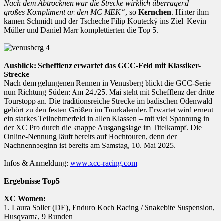
Nach dem Abtrocknen war die Strecke wirklich überragend –
großes Kompliment an den MC MEK“
, so
Kernchen
. Hinter ihm
kamen Schmidt und der Tscheche Filip Koutecký ins Ziel. Kevin
Müller und Daniel Marr komplettierten die Top 5.
Ausblick: Schefflenz erwartet das GCC-Feld mit Klassiker-
Strecke
Nach dem gelungenen Rennen in Venusberg blickt die GCC-Serie
nun Richtung Süden: Am 24./25. Mai steht mit Schefflenz der dritte
Tourstopp an. Die traditionsreiche Strecke im badischen Odenwald
gehört zu den festen Größen im Tourkalender. Erwartet wird erneut
ein starkes Teilnehmerfeld in allen Klassen – mit viel Spannung in
der XC Pro durch die knappe Ausgangslage im Titelkampf. Die
Online-Nennung läuft bereits auf Hochtouren, denn der
Nachnennbeginn ist bereits am Samstag, 10. Mai 2025.
Infos & Anmeldung:
www.xcc-racing.com
Ergebnisse Top5
XC Women:
1. Laura Soller (DE), Enduro Koch Racing / Snakebite Suspension,
Husqvarna, 9 Runden