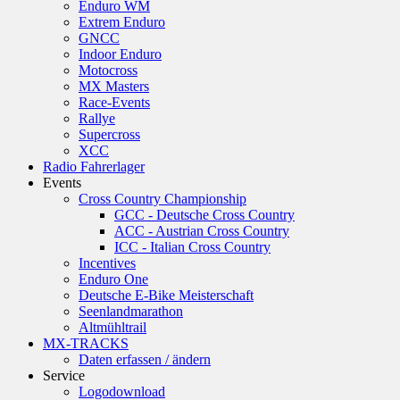
Enduro WM
Extrem Enduro
GNCC
Indoor Enduro
Motocross
MX Masters
Race-Events
Rallye
Supercross
XCC
Radio Fahrerlager
Events
Cross Country Championship
GCC - Deutsche Cross Country
ACC - Austrian Cross Country
ICC - Italian Cross Country
Incentives
Enduro One
Deutsche E-Bike Meisterschaft
Seenlandmarathon
Altmühltrail
MX-TRACKS
Daten erfassen / ändern
Service
Logodownload