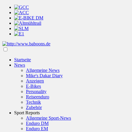
Startseite
News
Allgemeine News
Mike's Dakar Diary
Anzeigen
E-Bikes
Personality
Reiseenduro
Technik
Zubehör
Sport Reports
Allgemeine Sport-News
Enduro DM
Enduro EM