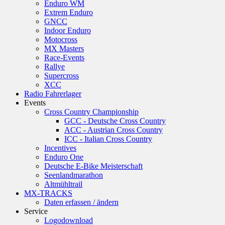
Enduro WM
Extrem Enduro
GNCC
Indoor Enduro
Motocross
MX Masters
Race-Events
Rallye
Supercross
XCC
Radio Fahrerlager
Events
Cross Country Championship
GCC - Deutsche Cross Country
ACC - Austrian Cross Country
ICC - Italian Cross Country
Incentives
Enduro One
Deutsche E-Bike Meisterschaft
Seenlandmarathon
Altmühltrail
MX-TRACKS
Daten erfassen / ändern
Service
Logodownload