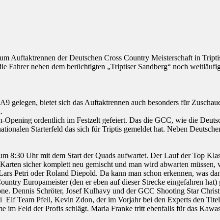
 zum Auftaktrennen der Deutschen Cross Country Meisterschaft in Tri
 Fahrer neben dem berüchtigten „Triptiser Sandberg“ noch weitläufig
9 gelegen, bietet sich das Auftaktrennen auch besonders für Zuschaue
.
-Opening ordentlich im Festzelt gefeiert. Das die GCC, wie die Deuts
ationalen Starterfeld das sich für Triptis gemeldet hat. Neben Deutsche
um 8:30 Uhr mit dem Start der Quads aufwartet. Der Lauf der Top Klas
rten sicher komplett neu gemischt und man wird abwarten müssen, was
 Lars Petri oder Roland Diepold. Da kann man schon erkennen, was d
untry Europameister (den er eben auf dieser Strecke eingefahren hat) 
ne. Dennis Schröter, Josef Kulhavy und der GCC Shooting Star Christ
lf Team Pfeil, Kevin Zdon, der im Vorjahr bei den Experts den Titel 
ame im Feld der Profis schlägt. Maria Franke tritt ebenfalls für das Ka