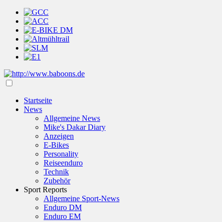
Startseite
News
Allgemeine News
Mike's Dakar Diary
Anzeigen
E-Bikes
Personality
Reiseenduro
Technik
Zubehör
Sport Reports
Allgemeine Sport-News
Enduro DM
Enduro EM