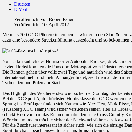
Drucken
E-Mail
Veröffentlicht von
Robert Pairan
Veröffentlicht: 10. April 2012
Mehr als 700 GCC Piloten stehen bereits wieder in den Startlöchern
dazu eine besondere Streckenführung ausgedacht und so bekommen die
Nur 15 km südlich des Hermsdorfer Autobahn-Kreuzes, direkt an der A
letzten Herbst konnten die Fans dort Motorsport vom Feinsten erleben
Die Rennen gehen über volle zwei Tage und natürlich wird das Saison
international mehr und mehr Anhänger findet, sieht man an dem intern
Tschechien und Polen am Start.
Das Highlight des Wochenendes wird sicher der Sonntag, der bereits 
Bei der XC Sport A, der höchsten Hobbyklasse der GCC werden die Ka
Sprung ins Profilager finden sich Namen wie Alex Heu, Mark Risse,
(Husaberg XCC Team) wird sicher versuchen seinen Titel als Cross Co
schickt Husqvarna in das Rennen um die deutsche Cross Country Kro
Wörtchen mitreden möchte sicher der Nachwuchsfahrer des Kawasaki E
Für die Zuschauer interessant ist sicher auch, wie sich die einzige D
Sport durchaus beachtenswerte Leistung bringen können.