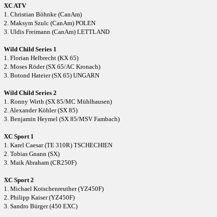
XC ATV
1. Christian Böhnke (CanAm)
2. Maksym Szulc (CanAm) POLEN
3. Uldis Freimann (CanAm) LETTLAND
Wild Child Series 1
1. Florian Helbrecht (KX 65)
2. Moses Röder (SX 65/AC Kronach)
3. Botond Hateier (SX 65) UNGARN
Wild Child Series 2
1. Ronny Wirth (SX 85/MC Mühlhausen)
2. Alexander Köhler (SX 85)
3. Benjamin Heymel (SX 85/MSV Fambach)
XC Sport 1
1. Karel Caesar (TE 310R) TSCHECHIEN
2. Tobias Gnann (SX)
3. Maik Abraham (CR250F)
XC Sport 2
1. Michael Kotschenreuther (YZ450F)
2. Philipp Kaiser (YZ450F)
3. Sandro Bürger (450 EXC)