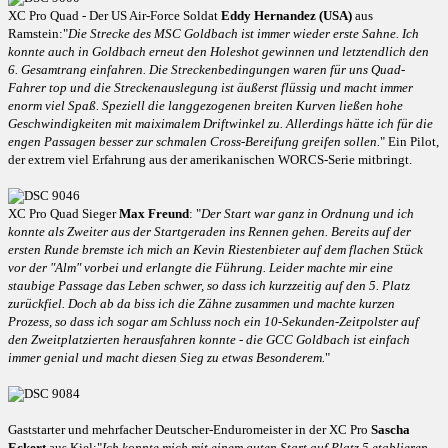
XC Pro Quad - Der US Air-Force Soldat
Eddy Hernandez (USA)
aus
Ramstein:"
Die Strecke des MSC Goldbach ist immer wieder erste Sahne. Ich
konnte auch in Goldbach erneut den Holeshot gewinnen und letztendlich den
6. Gesamtrang einfahren. Die Streckenbedingungen waren für uns Quad-
Fahrer top und die Streckenauslegung ist äußerst flüssig und macht immer
enorm viel Spaß. Speziell die langgezogenen breiten Kurven ließen hohe
Geschwindigkeiten mit maiximalem Driftwinkel zu. Allerdings hätte ich für die
engen Passagen besser zur schmalen Cross-Bereifung greifen sollen.
" Ein Pilot,
der extrem viel Erfahrung aus der amerikanischen WORCS-Serie mitbringt.
XC Pro Quad Sieger
Max Freund
: "
Der Start war ganz in Ordnung und ich
konnte als Zweiter aus der Startgeraden ins Rennen gehen. Bereits auf der
ersten Runde bremste ich mich an Kevin Riestenbieter auf dem flachen Stück
vor der "Alm" vorbei und erlangte die Führung. Leider machte mir eine
staubige Passage das Leben schwer, so dass ich kurzzeitig auf den 5. Platz
zurückfiel. Doch ab da biss ich die Zähne zusammen und machte kurzen
Prozess, so dass ich sogar am Schluss noch ein 10-Sekunden-Zeitpolster auf
den Zweitplatzierten herausfahren konnte - die GCC Goldbach ist einfach
immer genial und macht diesen Sieg zu etwas Besonderem.
"
Gaststarter und mehrfacher Deutscher-Enduromeister in der XC Pro
Sascha
Eckert
aus Kiel:"
Ich konnte mich mit einem guten Start auf Platz 5 etablieren,