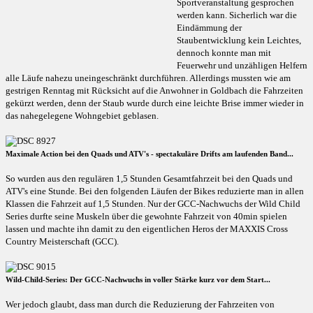
Sportveranstaltung gesprochen
werden kann. Sicherlich war die
Eindämmung der
Staubentwicklung kein Leichtes,
dennoch konnte man mit
Feuerwehr und unzähligen Helfern
alle Läufe nahezu uneingeschränkt durchführen. Allerdings mussten wie am
gestrigen Renntag mit Rücksicht auf die Anwohner in Goldbach die Fahrzeiten
gekürzt werden, denn der Staub wurde durch eine leichte Brise immer wieder in
das nahegelegene Wohngebiet geblasen.
Maximale Action bei den Quads und ATV's - spectakuläre Drifts am laufenden Band...
So wurden aus den regulären 1,5 Stunden Gesamtfahrzeit bei den Quads und
ATV's eine Stunde. Bei den folgenden Läufen der Bikes reduzierte man in allen
Klassen die Fahrzeit auf 1,5 Stunden. Nur der GCC-Nachwuchs der Wild Child
Series durfte seine Muskeln über die gewohnte Fahrzeit von 40min spielen
lassen und machte ihn damit zu den eigentlichen Heros der MAXXIS Cross
Country Meisterschaft (GCC).
Wild-Child-Series: Der GCC-Nachwuchs in voller Stärke kurz vor dem Start...
Wer jedoch glaubt, dass man durch die Reduzierung der Fahrzeiten von