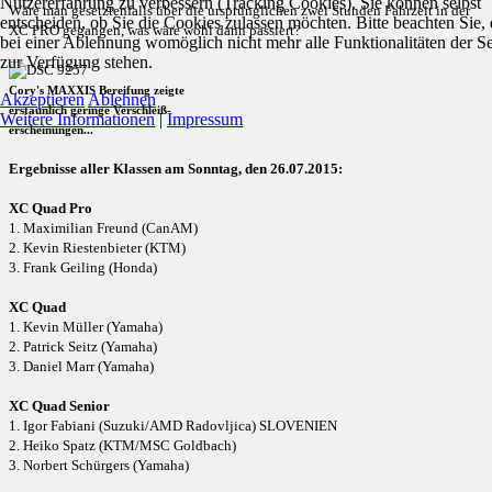
Nutzererfahrung zu verbessern (Tracking Cookies). Sie können selbst
Wäre man gesetztenfalls über die ursprünglichen zwei Stunden Fahrzeit in der
entscheiden, ob Sie die Cookies zulassen möchten. Bitte beachten Sie, 
XC PRO gegangen, was wäre wohl dann passiert?
bei einer Ablehnung womöglich nicht mehr alle Funktionalitäten der Se
zur Verfügung stehen.
Cory's MAXXIS Bereifung zeigte
Akzeptieren
Ablehnen
erstaunlich geringe Verschleiß-
Weitere Informationen
|
Impressum
erscheinungen
...
Ergebnisse aller Klassen am Sonntag, den 26.07.2015:
XC Quad Pro
1. Maximilian Freund (CanAM)
2. Kevin Riestenbieter (KTM)
3. Frank Geiling (Honda)
XC Quad
1. Kevin Müller (Yamaha)
2. Patrick Seitz (Yamaha)
3. Daniel Marr (Yamaha)
XC Quad Senior
1. Igor Fabiani (Suzuki/AMD Radovljica) SLOVENIEN
2. Heiko Spatz (KTM/MSC Goldbach)
3. Norbert Schürgers (Yamaha)