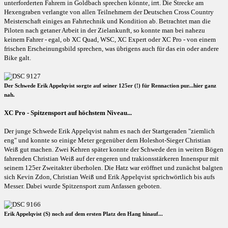
unterforderten Fahrern in Goldbach sprechen könnte, irrt. Die Strecke am
Hexengraben verlangte von allen Teilnehmern der Deutschen Cross Country
Meisterschaft einiges an Fahrtechnik und Kondition ab. Betrachtet man die
Piloten nach getaner Arbeit in der Zielankunft, so konnte man bei nahezu
keinem Fahrer - egal, ob XC Quad, WSC, XC Expert oder XC Pro - von einem
frischen Erscheinungsbild sprechen, was übrigens auch für das ein oder andere
Bike galt.
Der Schwede Erik Appelqvist sorgte auf seiner 125er (!) für Rennaction pur...hier ganz
nah.
XC Pro - Spitzensport auf höchstem Niveau...
Der junge Schwede Erik Appelqvist nahm es nach der Startgeraden "ziemlich
eng" und konnte so einige Meter gegenüber dem Holeshot-Sieger Christian
Weiß gut machen. Zwei Kehren später konnte der Schwede den in weiten Bögen
fahrenden Christian Weiß auf der engeren und trakionsstärkeren Innenspur mit
seinem 125er Zweitakter überholen. Die Hatz war eröffnet und zunächst balgten
sich Kevin Zdon, Christian Weiß und Erik Appelqvist sprichwörtlich bis aufs
Messer. Dabei wurde Spitzensport zum Anfassen geboten.
Erik Appelqvist (S) noch auf dem ersten Platz den Hang hinauf...