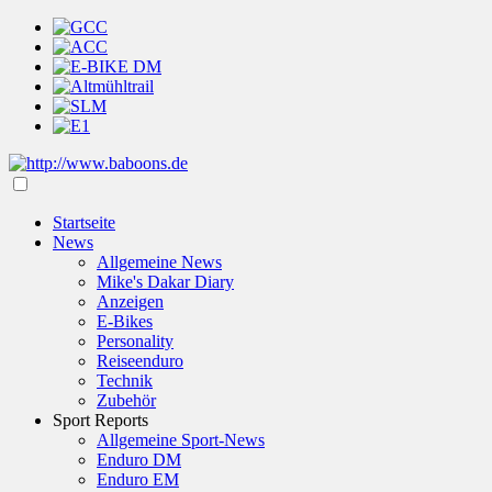
Startseite
News
Allgemeine News
Mike's Dakar Diary
Anzeigen
E-Bikes
Personality
Reiseenduro
Technik
Zubehör
Sport Reports
Allgemeine Sport-News
Enduro DM
Enduro EM