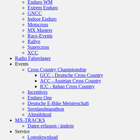
Enduro WM
Extrem Enduro
GNCC
Indoor Enduro
Motocross
MX Masters
Race-Events
Rallye
Supercross
XCC
Radio Fahrerlager
Events
Cross Country Championship
GCC - Deutsche Cross Country
ACC - Austrian Cross Country
ICC - Italian Cross Country
Incentives
Enduro One
Deutsche E-Bike Meisterschaft
Seenlandmarathon
Altmühltrail
MX-TRACKS
Daten erfassen / ändern
Service
Logodownload