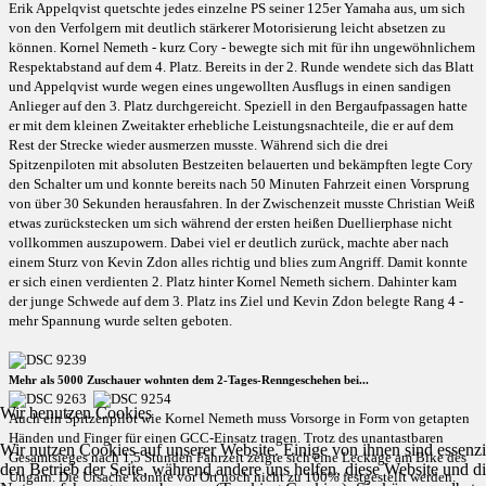
Erik Appelqvist quetschte jedes einzelne PS seiner 125er Yamaha aus, um sich
von den Verfolgern mit deutlich stärkerer Motorisierung leicht absetzen zu
können. Kornel Nemeth - kurz Cory - bewegte sich mit für ihn ungewöhnlichem
Respektabstand auf dem 4. Platz. Bereits in der 2. Runde wendete sich das Blatt
und Appelqvist wurde wegen eines ungewollten Ausflugs in einen sandigen
Anlieger auf den 3. Platz durchgereicht. Speziell in den Bergaufpassagen hatte
er mit dem kleinen Zweitakter erhebliche Leistungsnachteile, die er auf dem
Rest der Strecke wieder ausmerzen musste. Während sich die drei
Spitzenpiloten mit absoluten Bestzeiten belauerten und bekämpften legte Cory
den Schalter um und konnte bereits nach 50 Minuten Fahrzeit einen Vorsprung
von über 30 Sekunden herausfahren. In der Zwischenzeit musste Christian Weiß
etwas zurückstecken um sich während der ersten heißen Duellierphase nicht
vollkommen auszupowern. Dabei viel er deutlich zurück, machte aber nach
einem Sturz von Kevin Zdon alles richtig und blies zum Angriff. Damit konnte
er sich einen verdienten 2. Platz hinter Kornel Nemeth sichern. Dahinter kam
der junge Schwede auf dem 3. Platz ins Ziel und Kevin Zdon belegte Rang 4 -
mehr Spannung wurde selten geboten.
Mehr als 5000 Zuschauer wohnten dem 2-Tages-Renngeschehen bei...
Wir benutzen Cookies
Auch ein Spitzenpilot wie Kornel Nemeth muss Vorsorge in Form von getapten
Händen und Finger für einen GCC-Einsatz tragen. Trotz des unantastbaren
Wir nutzen Cookies auf unserer Website. Einige von ihnen sind essenzie
Gesamtsieges nach 1,5 Stunden Fahrzeit zeigte sich eine Leckage am Bike des
den Betrieb der Seite, während andere uns helfen, diese Website und d
Ungarn. Die Ursache konnte vor Ort noch nicht zu 100% festgestellt werden.