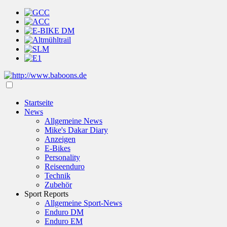
Startseite
News
Allgemeine News
Mike's Dakar Diary
Anzeigen
E-Bikes
Personality
Reiseenduro
Technik
Zubehör
Sport Reports
Allgemeine Sport-News
Enduro DM
Enduro EM