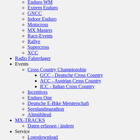
Enduro WM
Extrem Enduro
GNCC
Indoor Enduro
Motocross
MX Masters
Race-Events
Rallye
Supercross
XCC
Radio Fahrerlager
Events
Cross Country Championship
GCC - Deutsche Cross Country
ACC - Austrian Cross Country
ICC - Italian Cross Country
Incentives
Enduro One
Deutsche E-Bike Meisterschaft
Seenlandmarathon
Altmühltrail
MX-TRACKS
Daten erfassen / ändern
Service
Logodownload