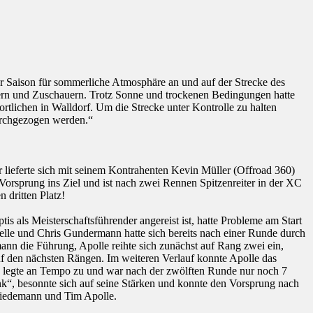
er Saison für sommerliche Atmosphäre an und auf der Strecke des
mern und Zuschauern. Trotz Sonne und trockenen Bedingungen hatte
tlichen in Walldorf. Um die Strecke unter Kontrolle zu halten
urchgezogen werden.“
 lieferte sich mit seinem Kontrahenten Kevin Müller (Offroad 360)
 Vorsprung ins Ziel und ist nach zwei Rennen Spitzenreiter in der XC
 dritten Platz!
 als Meisterschaftsführender angereist ist, hatte Probleme am Start
elle und Chris Gundermann hatte sich bereits nach einer Runde durch
ann die Führung, Apolle reihte sich zunächst auf Rang zwei ein,
en nächsten Rängen. Im weiteren Verlauf konnte Apolle das
, legte an Tempo zu und war nach der zwölften Runde nur noch 7
k“, besonnte sich auf seine Stärken und konnte den Vorsprung nach
Wiedemann und Tim Apolle.