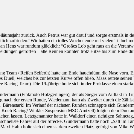
iläumsjahr zurück. Auch Petrus war gut drauf und sorgte erstmals in d
lich zufrieden:“Wir hatten ein tolles Wochenende mit vielen Teilneh
an Hens war rundum glücklich: “Großes Lob geht raus an die Verantwor
idungen getroffen – alle Rennen konnten trotz Hitze bis zum Ende d
ng Team / Reifen Seiferth) hatte am Ende hauchdünn die Nase vorn. Er
 Duell, welches bis zur letzten Kurve offen blieb. Maas rettete seinen
cing Team). Die 19-jährige holte sich in der Proklasse einen starken
rmann (Finkmoto Holzgerlingen), der als Sieger vom Auftakt in Triptis
ung nach der ersten Runde, Wiedemann kam als Zweiter durch die Zählst
ei. Bärenstark! Im Verlauf der nächsten Runden schnappte sich Gunderm
ch Racing/ Winkler Suspension MSC Amtzell) folgten dem Duo auf d
n lassen. Letztgenannter hatte in Walldorf einen richtigen Sahnetag
chnellste Fahrer auf der Strecke. Gundermann hatte noch „Saft im Tan
axi Hahn holte sich einen starken zweiten Platz, gefolgt von Mike 