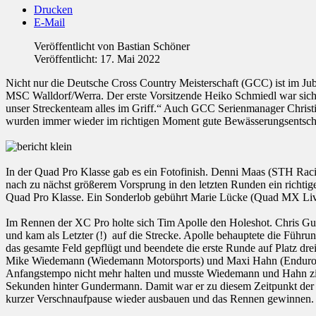
Drucken
E-Mail
Veröffentlicht von
Bastian Schöner
Veröffentlicht: 17. Mai 2022
Nicht nur die Deutsche Cross Country Meisterschaft (GCC) ist im Jub
MSC Walldorf/Werra. Der erste Vorsitzende Heiko Schmiedl war sicht
unser Streckenteam alles im Griff.“ Auch GCC Serienmanager Christi
wurden immer wieder im richtigen Moment gute Bewässerungsentsche
In der Quad Pro Klasse gab es ein Fotofinish. Denni Maas (STH Raci
nach zu nächst größerem Vorsprung in den letzten Runden ein richtiges
Quad Pro Klasse. Ein Sonderlob gebührt Marie Lücke (Quad MX Live Ra
Im Rennen der XC Pro holte sich Tim Apolle den Holeshot. Chris Gunde
und kam als Letzter (!) auf die Strecke. Apolle behauptete die Führ
das gesamte Feld gepflügt und beendete die erste Runde auf Platz dr
Mike Wiedemann (Wiedemann Motorsports) und Maxi Hahn (Enduro Ko
Anfangstempo nicht mehr halten und musste Wiedemann und Hahn ziehe
Sekunden hinter Gundermann. Damit war er zu diesem Zeitpunkt der s
kurzer Verschnaufpause wieder ausbauen und das Rennen gewinnen. M