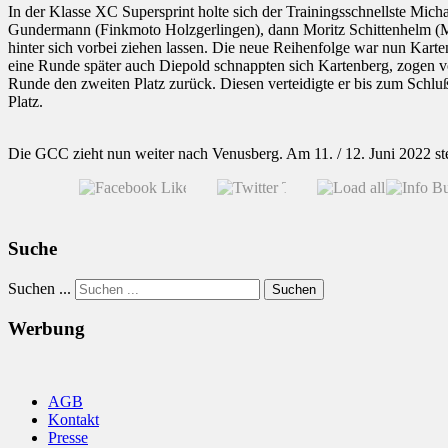
In der Klasse XC Supersprint holte sich der Trainingsschnellste Mic
Gundermann (Finkmoto Holzgerlingen), dann Moritz Schittenhelm (
hinter sich vorbei ziehen lassen. Die neue Reihenfolge war nun Ka
eine Runde später auch Diepold schnappten sich Kartenberg, zogen vo
Runde den zweiten Platz zurück. Diesen verteidigte er bis zum Schluß
Platz.
Die GCC zieht nun weiter nach Venusberg. Am 11. / 12. Juni 2022 ste
Suche
Suchen ...
Suchen
Werbung
AGB
Kontakt
Presse