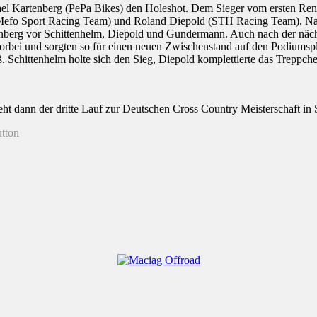
hael Kartenberg (PePa Bikes) den Holeshot. Dem Sieger vom ersten Renn
Mefo Sport Racing Team) und Roland Diepold (STH Racing Team). Na
rtenberg vor Schittenhelm, Diepold und Gundermann. Auch nach der näc
rbei und sorgten so für einen neuen Zwischenstand auf den Podiumsplä
. Schittenhelm holte sich den Sieg, Diepold komplettierte das Treppch
ht dann der dritte Lauf zur Deutschen Cross Country Meisterschaft in 