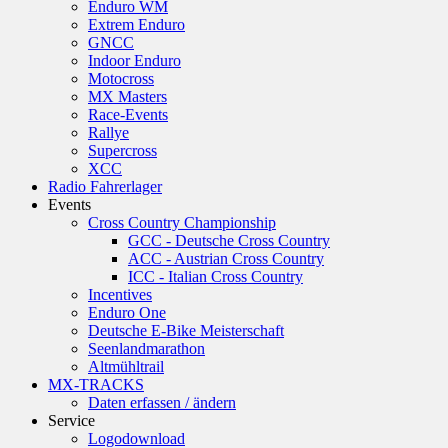
Enduro WM
Extrem Enduro
GNCC
Indoor Enduro
Motocross
MX Masters
Race-Events
Rallye
Supercross
XCC
Radio Fahrerlager
Events
Cross Country Championship
GCC - Deutsche Cross Country
ACC - Austrian Cross Country
ICC - Italian Cross Country
Incentives
Enduro One
Deutsche E-Bike Meisterschaft
Seenlandmarathon
Altmühltrail
MX-TRACKS
Daten erfassen / ändern
Service
Logodownload