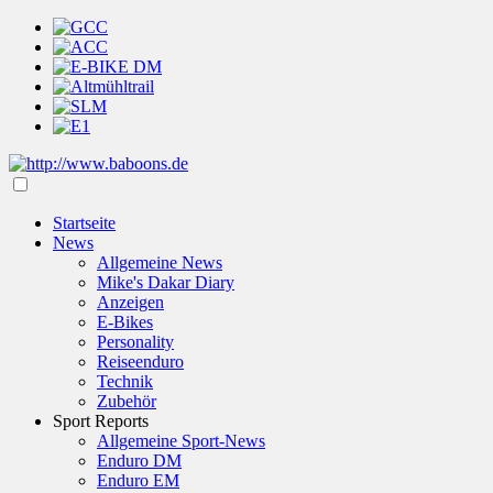
Startseite
News
Allgemeine News
Mike's Dakar Diary
Anzeigen
E-Bikes
Personality
Reiseenduro
Technik
Zubehör
Sport Reports
Allgemeine Sport-News
Enduro DM
Enduro EM