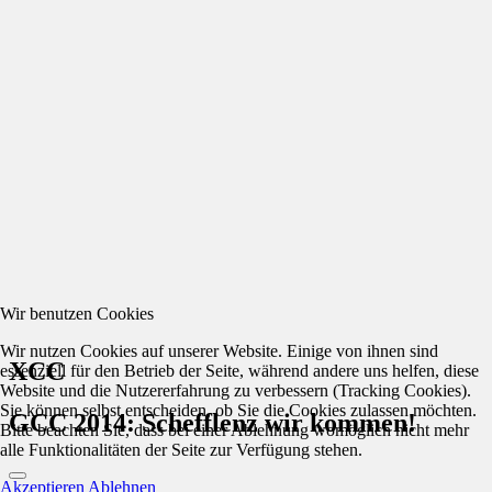
Wir benutzen Cookies
Wir nutzen Cookies auf unserer Website. Einige von ihnen sind
XCC
essenziell für den Betrieb der Seite, während andere uns helfen, diese
Website und die Nutzererfahrung zu verbessern (Tracking Cookies).
Sie können selbst entscheiden, ob Sie die Cookies zulassen möchten.
GCC 2014: Schefflenz wir kommen!
Bitte beachten Sie, dass bei einer Ablehnung womöglich nicht mehr
alle Funktionalitäten der Seite zur Verfügung stehen.
Akzeptieren
Ablehnen