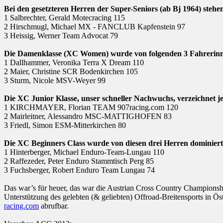
Bei den gesetzteren Herren der Super-Seniors (ab Bj 1964) steh
1 Salbrechter, Gerald Motecracing 115
2 Hirschmugl, Michael MX - FANCLUB Kapfenstein 97
3 Heissig, Werner Team Advocat 79
Die Damenklasse (XC Women) wurde von folgenden 3 Fahrerinne
1 Dallhammer, Veronika Terra X Dream 110
2 Maier, Christine SCR Bodenkirchen 105
3 Sturm, Nicole MSV-Weyer 99
Die XC Junior Klasse, unser schneller Nachwuchs, verzeichnet j
1 KIRCHMAYER, Florian TEAM 907racing.com 120
2 Mairleitner, Alessandro MSC-MATTIGHOFEN 83
3 Friedl, Simon ESM-Mitterkirchen 80
Die XC Beginners Class wurde von diesen drei Herren dominiert,
1 Hinterberger, Michael Enduro-Team-Lungau 110
2 Raffezeder, Peter Enduro Stammtisch Perg 85
3 Fuchsberger, Robert Enduro Team Lungau 74
Das war’s für heuer, das war die Austrian Cross Country Championsh
Unterstützung des gelebten (& geliebten) Offroad-Breitensports in Ös
racing.com
abrufbar.