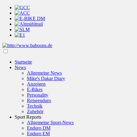
Startseite
News
Allgemeine News
Mike's Dakar Diary
Anzeigen
E-Bikes
Personality
Reiseenduro
Technik
Zubehör
Sport Reports
Allgemeine Sport-News
Enduro DM
Enduro EM