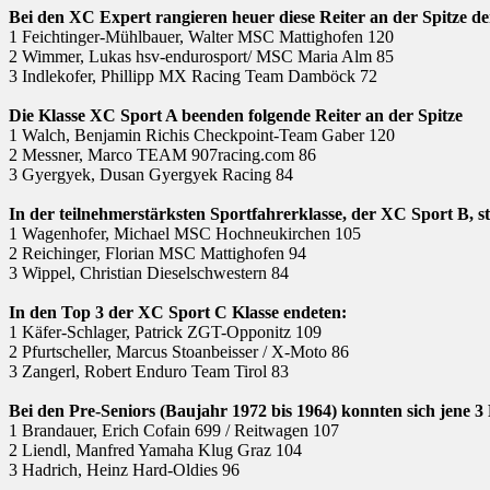
Bei den XC Expert rangieren heuer diese Reiter an der Spitze de
1 Feichtinger-Mühlbauer, Walter MSC Mattighofen 120
2 Wimmer, Lukas hsv-endurosport/ MSC Maria Alm 85
3 Indlekofer, Phillipp MX Racing Team Damböck 72
Die Klasse XC Sport A beenden folgende Reiter an der Spitze
1 Walch, Benjamin Richis Checkpoint-Team Gaber 120
2 Messner, Marco TEAM 907racing.com 86
3 Gyergyek, Dusan Gyergyek Racing 84
In der teilnehmerstärksten Sportfahrerklasse, der XC Sport B, s
1 Wagenhofer, Michael MSC Hochneukirchen 105
2 Reichinger, Florian MSC Mattighofen 94
3 Wippel, Christian Dieselschwestern 84
In den Top 3 der XC Sport C Klasse endeten:
1 Käfer-Schlager, Patrick ZGT-Opponitz 109
2 Pfurtscheller, Marcus Stoanbeisser / X-Moto 86
3 Zangerl, Robert Enduro Team Tirol 83
Bei den Pre-Seniors (Baujahr 1972 bis 1964) konnten sich jene 3
1 Brandauer, Erich Cofain 699 / Reitwagen 107
2 Liendl, Manfred Yamaha Klug Graz 104
3 Hadrich, Heinz Hard-Oldies 96