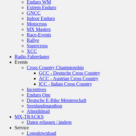
Enduro WM
Extrem Enduro
GNCC
Indoor Enduro
Motocross
MX Masters
Race-Events
Rallye
Supercross
XCC
Radio Fahrerlager
Events
Cross Country Championship
GCC - Deutsche Cross Country
ACC - Austrian Cross Country
ICC - Italian Cross Country
Incentives
Enduro One
Deutsche E-Bike Meisterschaft
Seenlandmarathon
Altmühltrail
MX-TRACKS
Daten erfassen / ändern
Service
Logodownload