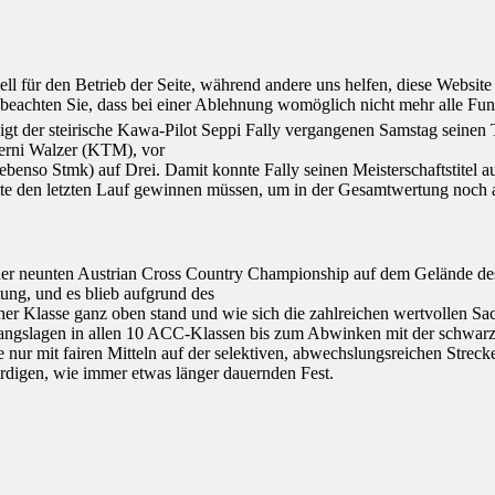
ell für den Betrieb der Seite, während andere uns helfen, diese Websit
 beachten Sie, dass bei einer Ablehnung womöglich nicht mehr alle Funk
digt der steirische Kawa-Pilot Seppi Fally vergangenen Samstag seinen
Berni Walzer (KTM), vor
enso Stmk) auf Drei. Damit konnte Fally seinen Meisterschaftstitel au
tte den letzten Lauf gewinnen müssen, um in der Gesamtwertung noch 
e der neunten Austrian Cross Country Championship auf dem Gelände d
tung, und es blieb aufgrund des
r Klasse ganz oben stand und wie sich die zahlreichen wertvollen Sachp
gslagen in allen 10 ACC-Klassen bis zum Abwinken mit der schwarz-we
e nur mit fairen Mitteln auf der selektiven, abwechslungsreichen Streck
digen, wie immer etwas länger dauernden Fest.