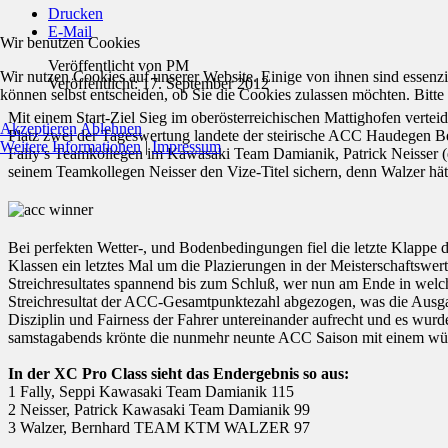
Drucken
E-Mail
Wir benutzen Cookies
Veröffentlicht von
PM
Wir nutzen Cookies auf unserer Website. Einige von ihnen sind essenzi
Veröffentlicht: 17. September 2012
können selbst entscheiden, ob Sie die Cookies zulassen möchten. Bitte
Mit einem Start-Ziel Sieg im oberösterreichischen Mattighofen vertei
Akzeptieren
Ablehnen
Platz zwei der Tageswertung landete der steirische ACC Haudegen 
Weitere Informationen
|
Impressum
Fally’s Teamkollegen im Kawasaki Team Damianik, Patrick Neisser (eb
seinem Teamkollegen Neisser den Vize-Titel sichern, denn Walzer hä
Bei perfekten Wetter-, und Bodenbedingungen fiel die letzte Klapp
Klassen ein letztes Mal um die Plazierungen in der Meisterschaftswer
Streichresultates spannend bis zum Schluß, wer nun am Ende in welche
Streichresultat der ACC-Gesamtpunktezahl abgezogen, was die Ausgan
Disziplin und Fairness der Fahrer untereinander aufrecht und es wurd
samstagabends krönte die nunmehr neunte ACC Saison mit einem wür
In der XC Pro Class sieht das Endergebnis so aus:
1 Fally, Seppi Kawasaki Team Damianik 115
2 Neisser, Patrick Kawasaki Team Damianik 99
3 Walzer, Bernhard TEAM KTM WALZER 97