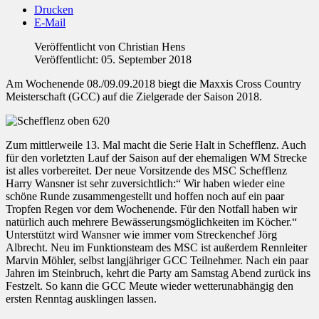
Drucken
E-Mail
Veröffentlicht von
Christian Hens
Veröffentlicht: 05. September 2018
Am Wochenende 08./09.09.2018 biegt die Maxxis Cross Country
Meisterschaft (GCC) auf die Zielgerade der Saison 2018.
Zum mittlerweile 13. Mal macht die Serie Halt in Schefflenz. Auch
für den vorletzten Lauf der Saison auf der ehemaligen WM Strecke
ist alles vorbereitet. Der neue Vorsitzende des MSC Schefflenz
Harry Wansner ist sehr zuversichtlich:“ Wir haben wieder eine
schöne Runde zusammengestellt und hoffen noch auf ein paar
Tropfen Regen vor dem Wochenende. Für den Notfall haben wir
natürlich auch mehrere Bewässerungsmöglichkeiten im Köcher.“
Unterstützt wird Wansner wie immer vom Streckenchef Jörg
Albrecht. Neu im Funktionsteam des MSC ist außerdem Rennleiter
Marvin Möhler, selbst langjähriger GCC Teilnehmer. Nach ein paar
Jahren im Steinbruch, kehrt die Party am Samstag Abend zurück ins
Festzelt. So kann die GCC Meute wieder wetterunabhängig den
ersten Renntag ausklingen lassen.