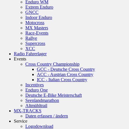
Enduro WM
Extrem Enduro
GNCC
Indoor Enduro
Motocross
MX Masters
Race-Events
Rallye
Supercross
XCC
Radio Fahrerlager
Events
Cross Country Championship
GCC - Deutsche Cross Country
ACC - Austrian Cross Country
ICC - Italian Cross Country
Incentives
Enduro One
Deutsche E-Bike Meisterschaft
Seenlandmarathon
Altmühltrail
MX-TRACKS
Daten erfassen / ändern
Service
Logodownload