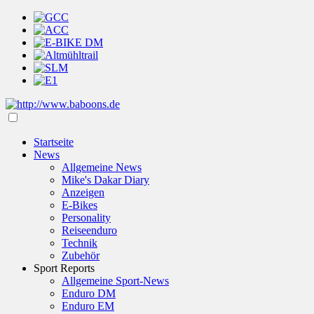
Startseite
News
Allgemeine News
Mike's Dakar Diary
Anzeigen
E-Bikes
Personality
Reiseenduro
Technik
Zubehör
Sport Reports
Allgemeine Sport-News
Enduro DM
Enduro EM