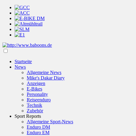
Startseite
News
Allgemeine News
Mike's Dakar Diary
Anzeigen
E-Bikes
Personality
Reiseenduro
Technik
Zubehör
Sport Reports
Allgemeine Sport-News
Enduro DM
Enduro EM