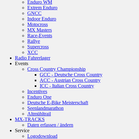
Enduro WM
Extrem Enduro
GNCC
Indoor Enduro
Motocross
MX Masters
Race-Events
Rallye
Supercross
XCC
Radio Fahrerlager
Events
Cross Country Championship
GCC - Deutsche Cross Country
ACC - Austrian Cross Country
ICC - Italian Cross Country
Incentives
Enduro One
Deutsche E-Bike Meisterschaft
Seenlandmarathon
Altmühltrail
MX-TRACKS
Daten erfassen / ändern
Service
Logodownload