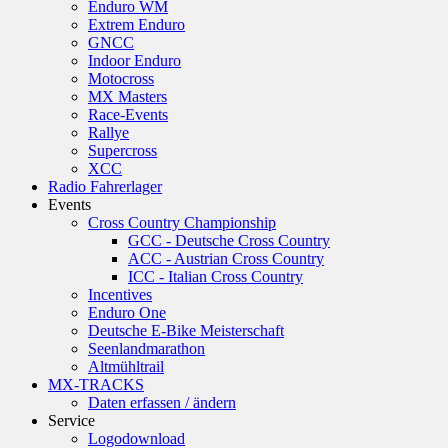
Enduro WM
Extrem Enduro
GNCC
Indoor Enduro
Motocross
MX Masters
Race-Events
Rallye
Supercross
XCC
Radio Fahrerlager
Events
Cross Country Championship
GCC - Deutsche Cross Country
ACC - Austrian Cross Country
ICC - Italian Cross Country
Incentives
Enduro One
Deutsche E-Bike Meisterschaft
Seenlandmarathon
Altmühltrail
MX-TRACKS
Daten erfassen / ändern
Service
Logodownload