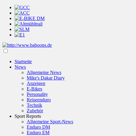
Startseite
News
Allgemeine News
Mike's Dakar Diary
Anzeigen
E-Bikes
Personality
Reiseenduro
Technik
Zubehör
Sport Reports
Allgemeine Sport-News
Enduro DM
Enduro EM