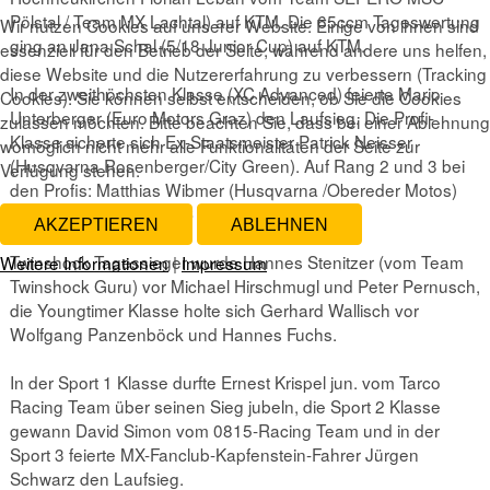
Pölstal / Team MX Lachtal) auf KTM. Die 65ccm Tageswertung
Wir nutzen Cookies auf unserer Website. Einige von ihnen sind
ging an Jana Schal (5/18 Junior Cup) auf KTM.
essenziell für den Betrieb der Seite, während andere uns helfen,
diese Website und die Nutzererfahrung zu verbessern (Tracking
In der zweithöchsten Klasse (XC Advanced) feierte Mario
Cookies). Sie können selbst entscheiden, ob Sie die Cookies
Unterberger (Euro Motors Graz) den Laufsieg. Die Profi-
zulassen möchten. Bitte beachten Sie, dass bei einer Ablehnung
Klasse sicherte sich Ex-Staatsmeister Patrick Neisser
womöglich nicht mehr alle Funktionalitäten der Seite zur
(Husqvarna Rosenberger/City Green). Auf Rang 2 und 3 bei
Verfügung stehen.
den Profis: Matthias Wibmer (Husqvarna /Obereder Motos)
und Markus Geier (MSC Mattighofen/KTM).
AKZEPTIEREN
ABLEHNEN
Twinshock Tagessieger wurde Hannes Stenitzer (vom Team
Weitere Informationen
|
Impressum
Twinshock Guru) vor Michael Hirschmugl und Peter Pernusch,
die Youngtimer Klasse holte sich Gerhard Wallisch vor
Wolfgang Panzenböck und Hannes Fuchs.
In der Sport 1 Klasse durfte Ernest Krispel jun. vom Tarco
Racing Team über seinen Sieg jubeln, die Sport 2 Klasse
gewann David Simon vom 0815-Racing Team und in der
Sport 3 feierte MX-Fanclub-Kapfenstein-Fahrer Jürgen
Schwarz den Laufsieg.