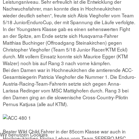
Leistungsniveau. Sehr erfreulich ist die Entwicklung der
Nachwuchsfahrer, man konnte dies in Hochneukirchen
wieder deutlich sehen“, freute sich Alois Vieghofer vom Team
5/18 JuniorEnduroCup, der mit Spannung die Läufe verfolgte.
In der Youngsters Klasse gab es einen sehenswerten Fight
an der Spitze, am Ende setzte sich Husqvarna-Fahrer
Matthias Buchinger (Offroadgang Steinakirchen) gegen
Christopher Vieghofer (Team 5/18 Junior Racer/KTM Eckl)
durch. Mit vollem Einsatz konnte sich Maurice Egger (KTM
Walzer) noch bis auf Rang 3 nach vorne kämpfen.
Bei den Damen war in Hochneukirchen die amtierende ACC-
Gesamtsiegerin Patricia Vieghofer die Nummer 1. Die Enduro-
Austria-Racing-Team-Fahrerin setzte sich gegen Anna-
Larissa Redinger vom MSC Mattighofen durch. Rang 3 bei
den Damen ging an die slowenische Cross-Country-Pilotin
Pernus Katjusa (alle auf KTM).
Bester Wild Child Fahrer in der 85ccm Klasse war auch in
Wir benutzen Cookies
Hochneukirchen Florian Leban vom Team SEPERO MSC