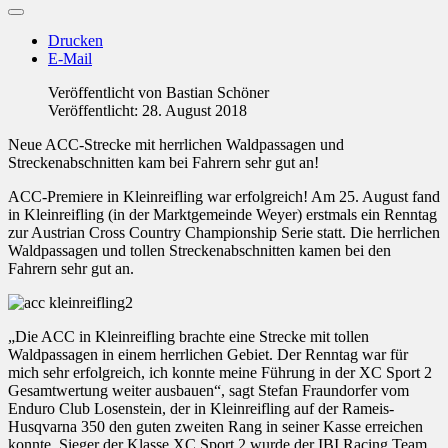
Drucken
E-Mail
Veröffentlicht von
Bastian Schöner
Veröffentlicht: 28. August 2018
Neue ACC-Strecke mit herrlichen Waldpassagen und
Streckenabschnitten kam bei Fahrern sehr gut an!
ACC-Premiere in Kleinreifling war erfolgreich! Am 25. August fand
in Kleinreifling (in der Marktgemeinde Weyer) erstmals ein Renntag
zur Austrian Cross Country Championship Serie statt. Die herrlichen
Waldpassagen und tollen Streckenabschnitten kamen bei den
Fahrern sehr gut an.
„Die ACC in Kleinreifling brachte eine Strecke mit tollen
Waldpassagen in einem herrlichen Gebiet. Der Renntag war für
mich sehr erfolgreich, ich konnte meine Führung in der XC Sport 2
Gesamtwertung weiter ausbauen“, sagt Stefan Fraundorfer vom
Enduro Club Losenstein, der in Kleinreifling auf der Rameis-
Husqvarna 350 den guten zweiten Rang in seiner Kasse erreichen
konnte. Sieger der Klasse XC Sport 2 wurde der IBI Racing Team