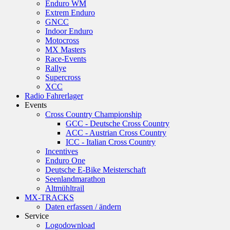
Enduro WM
Extrem Enduro
GNCC
Indoor Enduro
Motocross
MX Masters
Race-Events
Rallye
Supercross
XCC
Radio Fahrerlager
Events
Cross Country Championship
GCC - Deutsche Cross Country
ACC - Austrian Cross Country
ICC - Italian Cross Country
Incentives
Enduro One
Deutsche E-Bike Meisterschaft
Seenlandmarathon
Altmühltrail
MX-TRACKS
Daten erfassen / ändern
Service
Logodownload