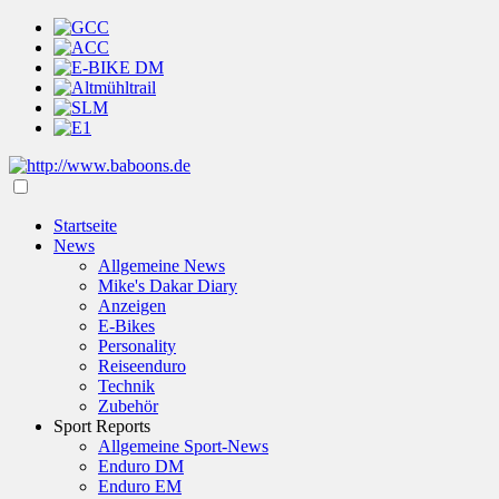
Startseite
News
Allgemeine News
Mike's Dakar Diary
Anzeigen
E-Bikes
Personality
Reiseenduro
Technik
Zubehör
Sport Reports
Allgemeine Sport-News
Enduro DM
Enduro EM