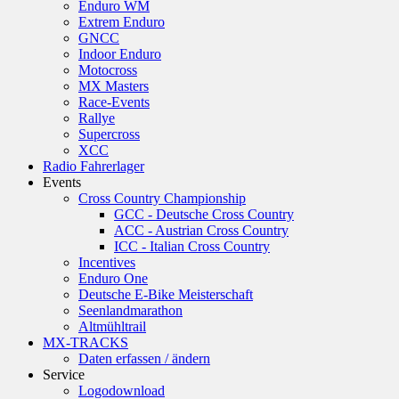
Enduro WM
Extrem Enduro
GNCC
Indoor Enduro
Motocross
MX Masters
Race-Events
Rallye
Supercross
XCC
Radio Fahrerlager
Events
Cross Country Championship
GCC - Deutsche Cross Country
ACC - Austrian Cross Country
ICC - Italian Cross Country
Incentives
Enduro One
Deutsche E-Bike Meisterschaft
Seenlandmarathon
Altmühltrail
MX-TRACKS
Daten erfassen / ändern
Service
Logodownload