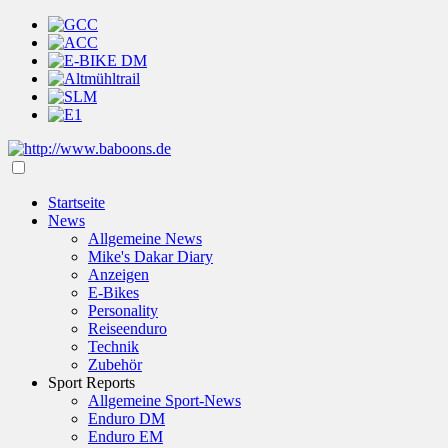
Startseite
News
Allgemeine News
Mike's Dakar Diary
Anzeigen
E-Bikes
Personality
Reiseenduro
Technik
Zubehör
Sport Reports
Allgemeine Sport-News
Enduro DM
Enduro EM