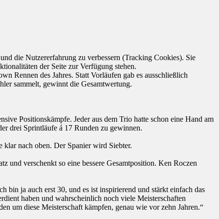
e und die Nutzererfahrung zu verbessern (Tracking Cookies). Sie
tionalitäten der Seite zur Verfügung stehen.
own Rennen des Jahres. Statt Vorläufen gab es ausschließlich
Zähler sammelt, gewinnt die Gesamtwertung.
ensive Positionskämpfe. Jeder aus dem Trio hatte schon eine Hand am
er drei Sprintläufe á 17 Runden zu gewinnen.
 klar nach oben. Der Spanier wird Siebter.
Platz und verschenkt so eine bessere Gesamtposition. Ken Roczen
h bin ja auch erst 30, und es ist inspirierend und stärkt einfach das
verdient haben und wahrscheinlich noch viele Meisterschaften
den um diese Meisterschaft kämpfen, genau wie vor zehn Jahren.“