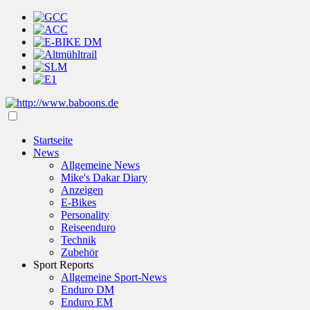
Startseite
News
Allgemeine News
Mike's Dakar Diary
Anzeigen
E-Bikes
Personality
Reiseenduro
Technik
Zubehör
Sport Reports
Allgemeine Sport-News
Enduro DM
Enduro EM