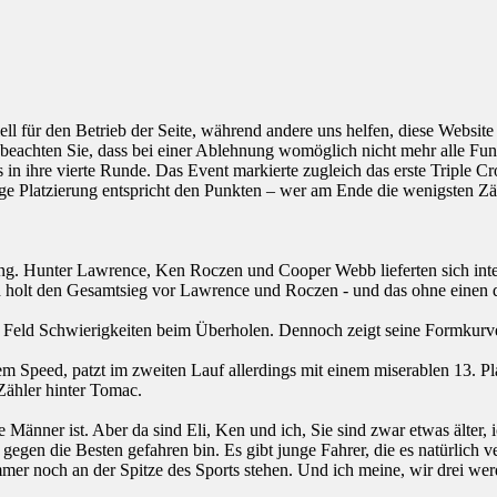
ell für den Betrieb der Seite, während andere uns helfen, diese Websit
 beachten Sie, dass bei einer Ablehnung womöglich nicht mehr alle Funk
n ihre vierte Runde. Das Event markierte zugleich das erste Triple Cr
lige Platzierung entspricht den Punkten – wer am Ende die wenigsten 
nung. Hunter Lawrence, Ken Roczen und Cooper Webb lieferten sich int
holt den Gesamtsieg vor Lawrence und Roczen - und das ohne einen d
en Feld Schwierigkeiten beim Überholen. Dennoch zeigt seine Formkurve
inem Speed, patzt im zweiten Lauf allerdings mit einem miserablen 13. 
Zähler hinter Tomac.
 Männer ist. Aber da sind Eli, Ken und ich, Sie sind zwar etwas älter, ic
gegen die Besten gefahren bin. Es gibt junge Fahrer, die es natürlich 
er noch an der Spitze des Sports stehen. Und ich meine, wir drei wer