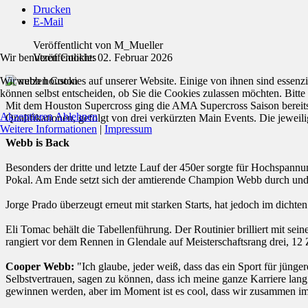
Drucken
E-Mail
Veröffentlicht von
M_Mueller
Wir benutzen Cookies
Veröffentlicht: 02. Februar 2026
Wir nutzen Cookies auf unserer Website. Einige von ihnen sind essenzi
können selbst entscheiden, ob Sie die Cookies zulassen möchten. Bitte
Mit dem Houston Supercross ging die AMA Supercross Saison bereits i
Akzeptieren
Ablehnen
Qualifikationen, gefolgt von drei verkürzten Main Events. Die jewei
Weitere Informationen
|
Impressum
Webb is Back
Besonders der dritte und letzte Lauf der 450er sorgte für Hochspan
Pokal. Am Ende setzt sich der amtierende Champion Webb durch und 
Jorge Prado überzeugt erneut mit starken Starts, hat jedoch im dicht
Eli Tomac behält die Tabellenführung. Der Routinier brilliert mit se
rangiert vor dem Rennen in Glendale auf Meisterschaftsrang drei, 12 
Cooper Webb:
"Ich glaube, jeder weiß, dass das ein Sport für jüngere
Selbstvertrauen, sagen zu können, dass ich meine ganze Karriere lang 
gewinnen werden, aber im Moment ist es cool, dass wir zusammen imm