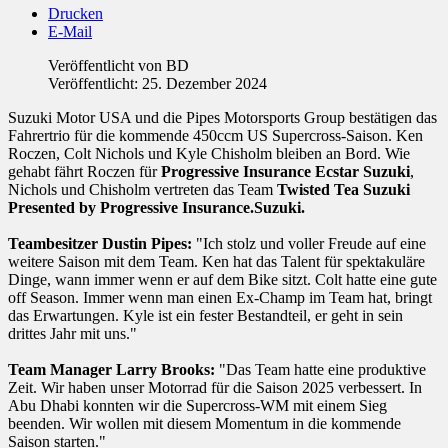
Drucken
E-Mail
Veröffentlicht von
BD
Veröffentlicht: 25. Dezember 2024
Suzuki Motor USA und die Pipes Motorsports Group bestätigen das
Fahrertrio für die kommende 450ccm US Supercross-Saison. Ken
Roczen, Colt Nichols und Kyle Chisholm bleiben an Bord. Wie
gehabt fährt Roczen für
Progressive Insurance Ecstar Suzuki
,
Nichols und Chisholm vertreten das Team
Twisted Tea Suzuki
Presented by Progressive Insurance.Suzuki.
Teambesitzer Dustin Pipes:
"Ich stolz und voller Freude auf eine
weitere Saison mit dem Team. Ken hat das Talent für spektakuläre
Dinge, wann immer wenn er auf dem Bike sitzt. Colt hatte eine gute
off Season. Immer wenn man einen Ex-Champ im Team hat, bringt
das Erwartungen. Kyle ist ein fester Bestandteil, er geht in sein
drittes Jahr mit uns."
Team Manager Larry Brooks:
"Das Team hatte eine produktive
Zeit. Wir haben unser Motorrad für die Saison 2025 verbessert. In
Abu Dhabi konnten wir die Supercross-WM mit einem Sieg
beenden. Wir wollen mit diesem Momentum in die kommende
Saison starten."