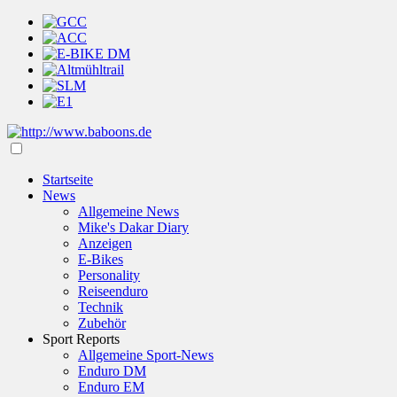
Startseite
News
Allgemeine News
Mike's Dakar Diary
Anzeigen
E-Bikes
Personality
Reiseenduro
Technik
Zubehör
Sport Reports
Allgemeine Sport-News
Enduro DM
Enduro EM