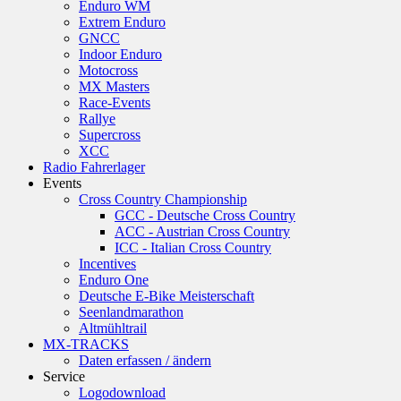
Enduro WM
Extrem Enduro
GNCC
Indoor Enduro
Motocross
MX Masters
Race-Events
Rallye
Supercross
XCC
Radio Fahrerlager
Events
Cross Country Championship
GCC - Deutsche Cross Country
ACC - Austrian Cross Country
ICC - Italian Cross Country
Incentives
Enduro One
Deutsche E-Bike Meisterschaft
Seenlandmarathon
Altmühltrail
MX-TRACKS
Daten erfassen / ändern
Service
Logodownload