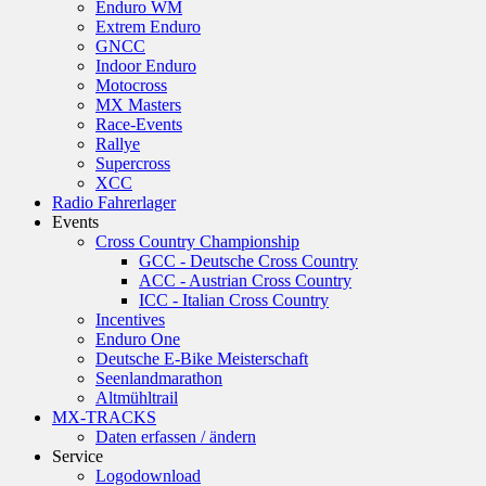
Enduro WM
Extrem Enduro
GNCC
Indoor Enduro
Motocross
MX Masters
Race-Events
Rallye
Supercross
XCC
Radio Fahrerlager
Events
Cross Country Championship
GCC - Deutsche Cross Country
ACC - Austrian Cross Country
ICC - Italian Cross Country
Incentives
Enduro One
Deutsche E-Bike Meisterschaft
Seenlandmarathon
Altmühltrail
MX-TRACKS
Daten erfassen / ändern
Service
Logodownload