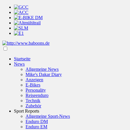
Startseite
News
Allgemeine News
Mike's Dakar Diary
Anzeigen
E-Bikes
Personality
Reiseenduro
Technik
Zubehör
Sport Reports
Allgemeine Sport-News
Enduro DM
Enduro EM