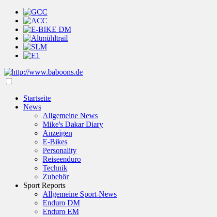
Startseite
News
Allgemeine News
Mike's Dakar Diary
Anzeigen
E-Bikes
Personality
Reiseenduro
Technik
Zubehör
Sport Reports
Allgemeine Sport-News
Enduro DM
Enduro EM