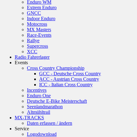
Enduro WM
Extrem Enduro
GNCC
Indoor Enduro
Motocross
MX Masters
Race-Events
Rallye
Supercross
XCC
Radio Fahrerlager
Events
Cross Country Championship
GCC - Deutsche Cross Country
ACC - Austrian Cross Country
ICC - Italian Cross Country
Incentives
Enduro One
Deutsche E-Bike Meisterschaft
Seenlandmarathon
Altmühltrail
MX-TRACKS
Daten erfassen / ändern
Service
Logodownload