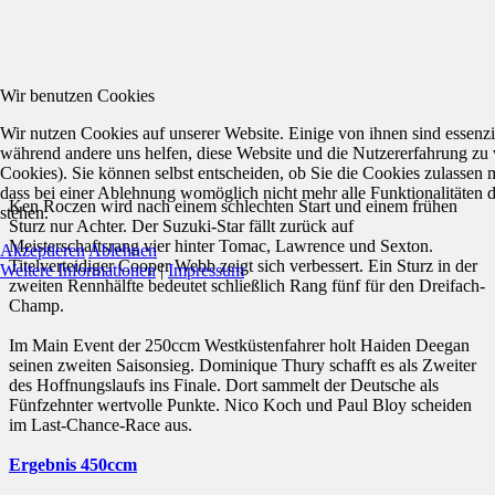
Wir benutzen Cookies
Wir nutzen Cookies auf unserer Website. Einige von ihnen sind essenzie
während andere uns helfen, diese Website und die Nutzererfahrung zu 
Cookies). Sie können selbst entscheiden, ob Sie die Cookies zulassen 
dass bei einer Ablehnung womöglich nicht mehr alle Funktionalitäten 
Ken Roczen wird nach einem schlechten Start und einem frühen
stehen.
Sturz nur Achter. Der Suzuki-Star fällt zurück auf
Meisterschaftsrang vier hinter Tomac, Lawrence und Sexton.
Akzeptieren
Ablehnen
Titelverteidiger Cooper Webb zeigt sich verbessert. Ein Sturz in der
Weitere Informationen
|
Impressum
zweiten Rennhälfte bedeutet schließlich Rang fünf für den Dreifach-
Champ.
Im Main Event der 250ccm Westküstenfahrer holt Haiden Deegan
seinen zweiten Saisonsieg. Dominique Thury schafft es als Zweiter
des Hoffnungslaufs ins Finale. Dort sammelt der Deutsche als
Fünfzehnter wertvolle Punkte. Nico Koch und Paul Bloy scheiden
im Last-Chance-Race aus.
Ergebnis 450ccm