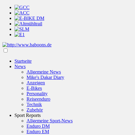
Startseite
News
Allgemeine News
Mike's Dakar Diary
Anzeigen
E-Bikes
Personality
Reiseenduro
Technik
Zubehör
Sport Reports
Allgemeine Sport-News
Enduro DM
Enduro EM