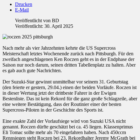
Drucken
E-Mail
Veröffentlicht von
BD
Veröffentlicht: 30. April 2025
Nach mehr als vier Jahrzehnten kehrte die US Supercross
Meisterschaft letztes Wochenende zurück nach Pittsburgh. Für den
zweifach angeschlagenen Ken Roczen geht es in der Endphase der
Saison nur noch darum, seinen dritten Tabellenplatz zu halten. Aber
es gab auch gute Nachrichten.
Der Suzuki-Star gewinnt unmittelbar vor seinem 31. Geburtstag
(den feierte er gestern, 29.04.) einen der beiden Vorläufe. Roczen ist
in dieser Wertung jetzt der drittbeste Fahrer in der Ewigen
Bestenliste. Das ist kein Rekord für die ganz große Schlagzeile, aber
eine weitere Bestätigung, dass der Routinier einer der besten
Supercross-Piloten in der Geschichte des Sports ist.
Eine exakte Zahl der Vorlaufsiege wird von Suzuki USA nicht
genannt. Roczen dürfte geschätzt bei ca. 45 liegen. Klassenprimus
Eli Tomac sollte mehr als 70 eingefahren haben. Nach 450ccm
Rennsiegen steht Roczen bei 23, Rekordhalter Jeremy McGrath bei