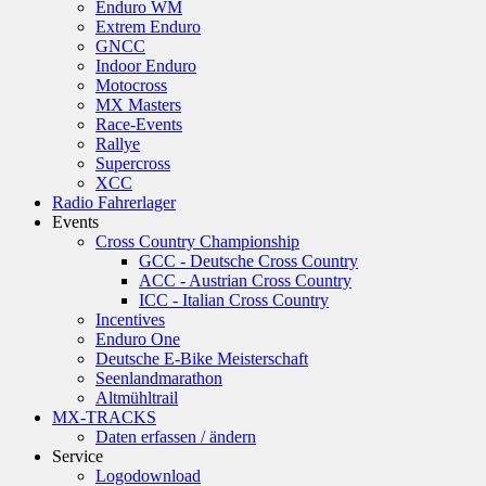
Enduro WM
Extrem Enduro
GNCC
Indoor Enduro
Motocross
MX Masters
Race-Events
Rallye
Supercross
XCC
Radio Fahrerlager
Events
Cross Country Championship
GCC - Deutsche Cross Country
ACC - Austrian Cross Country
ICC - Italian Cross Country
Incentives
Enduro One
Deutsche E-Bike Meisterschaft
Seenlandmarathon
Altmühltrail
MX-TRACKS
Daten erfassen / ändern
Service
Logodownload