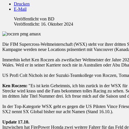
Drucken
E-Mail
Veröffentlicht von
BD
Veröffentlicht: 16. Oktober 2024
Die FIM Supercross-Weltmeisterschaft (WSX) steht vor ihrer dritte
Kampagne werden neue Locations präsentiert mit Vancouver (Kanada)
Immerhin kehrt Ken Roczen als zweifacher Weltmeister der Jahre 20
Wales. Weil er in seiner Karriere noch nie in Australien oder Abu Dha
US Profi Colt Nichols ist der Suzuki-Teamkollege von Roczen, Tomac
Ken Roczen:
"Es ist kein Geheimnis, ich bin zurück in der WSX für 
Strecke wird krass und die Fans bekommen tolles Racing zu sehen. Sei
im dritten Jahr Titel Nummer drei. Ich freue mich auf die Saison und
In der Top-Kategorie WSX geht es gegen die US Piloten Vince Friese
SX2 nennt SX Global bisher nur acht Namen (Stand 16.10.).
Update 17.10.
Inzwischen hat FirePower Honda zwei weitere Fahrer für das Feld d