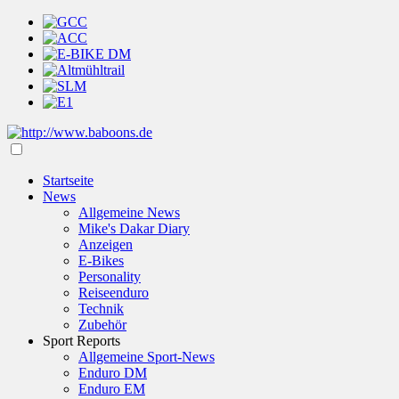
Startseite
News
Allgemeine News
Mike's Dakar Diary
Anzeigen
E-Bikes
Personality
Reiseenduro
Technik
Zubehör
Sport Reports
Allgemeine Sport-News
Enduro DM
Enduro EM