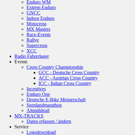
Enduro WM
Extrem Enduro
GNCC
Indoor Enduro
Motocross
MX Masters
Race-Events
Rallye
Supercross
XCC
Radio Fahrerlager
Events
Cross Country Championship
GCC - Deutsche Cross Country
ACC - Austrian Cross Country
ICC - Italian Cross Country
Incentives
Enduro One
Deutsche E-Bike Meisterschaft
Seenlandmarathon
Altmühltrail
MX-TRACKS
Daten erfassen / ändern
Service
Logodownload