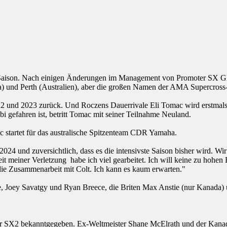
n Saison. Nach einigen Änderungen im Management von Promoter SX Glo
 und Perth (Australien), aber die großen Namen der AMA Supercross-
22 und 2023 zurück. Und Roczens Dauerrivale Eli Tomac wird erstmal
bi gefahren ist, betritt Tomac mit seiner Teilnahme Neuland.
 startet für das australische Spitzenteam CDR Yamaha.
2024 und zuversichtlich, dass es die intensivste Saison bisher wird. 
t meiner Verletzung habe ich viel gearbeitet. Ich will keine zu hohen E
 die Zusammenarbeit mit Colt. Ich kann es kaum erwarten."
, Joey Savatgy und Ryan Breece, die Briten Max Anstie (nur Kanada) u
er SX2 bekanntgegeben. Ex-Weltmeister Shane McElrath und der Kanadie