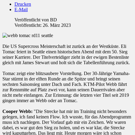
Drucken
E-Mail
Veröffentlicht von
BD
Veröffentlicht: 26. März 2023
Die US Supercross Meisterschaft ist zurück an der Westküste. Eli
Tomac feiert in Seattle einen historischen Abend mit dem 50. Sieg
seiner Karriere. Der Titelverteidiger zieht in der ewigen Bestenliste
gleich mit James Stewart und holt sich die Tabellenführung zurück.
Tomac zeigt eine blitzsaubere Vorstellung. Der 30-Jährige Yamaha-
Star stürmt in der elften Runde an die Spitze und bringt seinen
sechsten Saisonsieg unter Dach und Fach. KTM-Pilot Webb fährt
zur Rennmitte auf Platz zwei vor, kann seinen Dauerrivalen aber
nicht mehr einfangen. Zur Erinnung: die letzten vier Titel seit 2019
gingen immer an Webb oder an Tomac.
Cooper Webb:
"Die Strecke hat mir im Training nicht besonders
gelegen, ich fand keinen Flow. Ich wusste, für das Abendprogramm
muss ich nachlegen. Der Vorlauf gab mir ein Zeichen. Wir waren
dabei, es war gut den Sieg zu holen, und es war klar, die Strecke
wird kaputtgehen. Das liegt mir. Heute morgen wäre ich schon