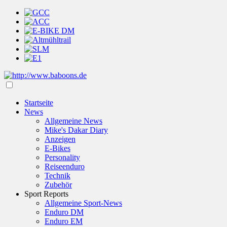
Startseite
News
Allgemeine News
Mike's Dakar Diary
Anzeigen
E-Bikes
Personality
Reiseenduro
Technik
Zubehör
Sport Reports
Allgemeine Sport-News
Enduro DM
Enduro EM