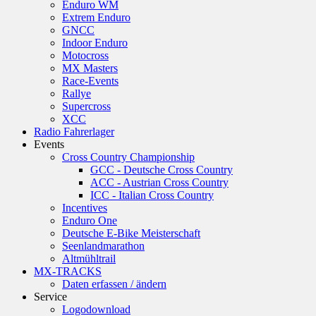
Enduro WM
Extrem Enduro
GNCC
Indoor Enduro
Motocross
MX Masters
Race-Events
Rallye
Supercross
XCC
Radio Fahrerlager
Events
Cross Country Championship
GCC - Deutsche Cross Country
ACC - Austrian Cross Country
ICC - Italian Cross Country
Incentives
Enduro One
Deutsche E-Bike Meisterschaft
Seenlandmarathon
Altmühltrail
MX-TRACKS
Daten erfassen / ändern
Service
Logodownload