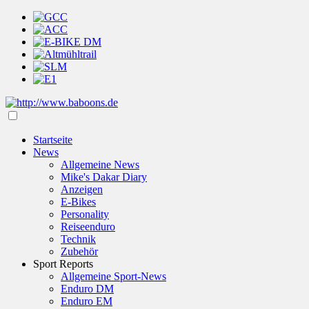
Startseite
News
Allgemeine News
Mike's Dakar Diary
Anzeigen
E-Bikes
Personality
Reiseenduro
Technik
Zubehör
Sport Reports
Allgemeine Sport-News
Enduro DM
Enduro EM