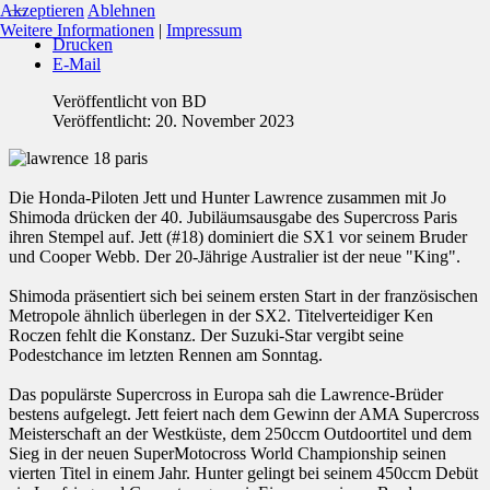
Akzeptieren
Ablehnen
Weitere Informationen
|
Impressum
Drucken
E-Mail
Veröffentlicht von
BD
Veröffentlicht: 20. November 2023
Die Honda-Piloten Jett und Hunter Lawrence zusammen mit Jo
Shimoda drücken der 40. Jubiläumsausgabe des Supercross Paris
ihren Stempel auf. Jett (#18) dominiert die SX1 vor seinem Bruder
und Cooper Webb. Der 20-Jährige Australier ist der neue "King".
Shimoda präsentiert sich bei seinem ersten Start in der französischen
Metropole ähnlich überlegen in der SX2. Titelverteidiger Ken
Roczen fehlt die Konstanz. Der Suzuki-Star vergibt seine
Podestchance im letzten Rennen am Sonntag.
Das populärste Supercross in Europa sah die Lawrence-Brüder
bestens aufgelegt. Jett feiert nach dem Gewinn der AMA Supercross
Meisterschaft an der Westküste, dem 250ccm Outdoortitel und dem
Sieg in der neuen SuperMotocross World Championship seinen
vierten Titel in einem Jahr. Hunter gelingt bei seinem 450ccm Debüt