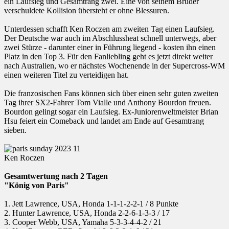
ein Laufsieg und Gesamtrang zwei. Eine von seinem Bruder
verschuldete Kollision übersteht er ohne Blessuren.
Unterdessen schafft Ken Roczen am zweiten Tag einen Laufsieg.
Der Deutsche war auch im Abschlussheat schnell unterwegs, aber
zwei Stürze - darunter einer in Führung liegend - kosten ihn einen
Platz in den Top 3. Für den Fanliebling geht es jetzt direkt weiter
nach Australien, wo er nächstes Wochenende in der Supercross-WM
einen weiteren Titel zu verteidigen hat.
Die franzosischen Fans können sich über einen sehr guten zweiten
Tag ihrer SX2-Fahrer Tom Vialle und Anthony Bourdon freuen.
Bourdon gelingt sogar ein Laufsieg. Ex-Juniorenweltmeister Brian
Hsu feiert ein Comeback und landet am Ende auf Gesamtrang
sieben.
Ken Roczen
Gesamtwertung nach 2 Tagen
"König von Paris"
1. Jett Lawrence, USA, Honda 1-1-1-2-2-1 / 8 Punkte
2. Hunter Lawrence, USA, Honda 2-2-6-1-3-3 / 17
3. Cooper Webb, USA, Yamaha 5-3-3-4-4-2 / 21