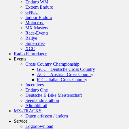
Enduro WM
Extrem Enduro
GNCC
Indoor Enduro
Motocross
MX Masters
Race-Events
Rallye
Supercross
XCC
Radio Fahrerlager
Events
Cross Country Championship
GCC - Deutsche Cross Country
ACC - Austrian Cross Country
ICC - Italian Cross Country
Incentives
Enduro One
Deutsche E-Bike Meisterschaft
Seenlandmarathon
Altmühltrail
MX-TRACKS
Daten erfassen / ändern
Service
Logodownload