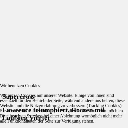
Wir benutzen Cookies
Wir nutzen Cookies auf unserer Website. Einige von ihnen sind
Supercross
essenziell für den Betrieb der Seite, während andere uns helfen, diese
Website und die Nutzererfahrung zu verbessern (Tracking Cookies).
Lawrence triumphiert, Roczen mit
Sie können selbst entscheiden, ob Sie die Cookies zulassen möchten.
Bitte beachten Sie, dass bei einer Ablehnung womöglich nicht mehr
Laufsieg Vierter
alle Funktionalitäten der Seite zur Verfügung stehen.