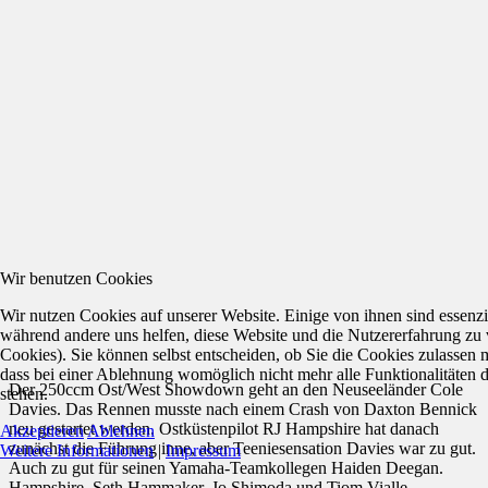
Wir benutzen Cookies
Wir nutzen Cookies auf unserer Website. Einige von ihnen sind essenzie
während andere uns helfen, diese Website und die Nutzererfahrung zu 
Cookies). Sie können selbst entscheiden, ob Sie die Cookies zulassen 
dass bei einer Ablehnung womöglich nicht mehr alle Funktionalitäten 
Der 250ccm Ost/West Showdown geht an den Neuseeländer Cole
stehen.
Davies. Das Rennen musste nach einem Crash von Daxton Bennick
neu gestartet werden. Ostküstenpilot RJ Hampshire hat danach
Akzeptieren
Ablehnen
zunächst die Führung inne, aber Teeniesensation Davies war zu gut.
Weitere Informationen
|
Impressum
Auch zu gut für seinen Yamaha-Teamkollegen Haiden Deegan.
Hampshire, Seth Hammaker, Jo Shimoda und Tiom Vialle