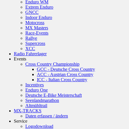
Enduro WM
Extrem Enduro
GNCC
Indoor Enduro
Motocross
MX Masters
Race-Events
Rallye
Supercross
XCC
Radio Fahrerlager
Events
Cross Country Championship
GCC - Deutsche Cross Country
ACC - Austrian Cross Country
ICC - Italian Cross Country
Incentives
Enduro One
Deutsche E-Bike Meisterschaft
Seenlandmarathon
Altmühltrail
MX-TRACKS
Daten erfassen / ändern
Service
Logodownload