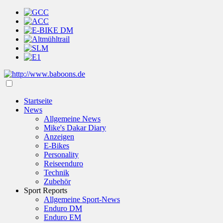
Startseite
News
Allgemeine News
Mike's Dakar Diary
Anzeigen
E-Bikes
Personality
Reiseenduro
Technik
Zubehör
Sport Reports
Allgemeine Sport-News
Enduro DM
Enduro EM