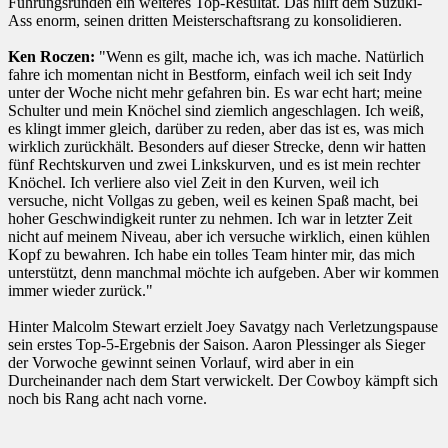
Führungsrunden ein weiteres Top-Resultat. Das hilft dem Suzuki-
Ass enorm, seinen dritten Meisterschaftsrang zu konsolidieren.
Ken Roczen:
"Wenn es gilt, mache ich, was ich mache. Natürlich
fahre ich momentan nicht in Bestform, einfach weil ich seit Indy
unter der Woche nicht mehr gefahren bin. Es war echt hart; meine
Schulter und mein Knöchel sind ziemlich angeschlagen. Ich weiß,
es klingt immer gleich, darüber zu reden, aber das ist es, was mich
wirklich zurückhält. Besonders auf dieser Strecke, denn wir hatten
fünf Rechtskurven und zwei Linkskurven, und es ist mein rechter
Knöchel. Ich verliere also viel Zeit in den Kurven, weil ich
versuche, nicht Vollgas zu geben, weil es keinen Spaß macht, bei
hoher Geschwindigkeit runter zu nehmen. Ich war in letzter Zeit
nicht auf meinem Niveau, aber ich versuche wirklich, einen kühlen
Kopf zu bewahren. Ich habe ein tolles Team hinter mir, das mich
unterstützt, denn manchmal möchte ich aufgeben. Aber wir kommen
immer wieder zurück."
Hinter Malcolm Stewart erzielt Joey Savatgy nach Verletzungspause
sein erstes Top-5-Ergebnis der Saison. Aaron Plessinger als Sieger
der Vorwoche gewinnt seinen Vorlauf, wird aber in ein
Durcheinander nach dem Start verwickelt. Der Cowboy kämpft sich
noch bis Rang acht nach vorne.