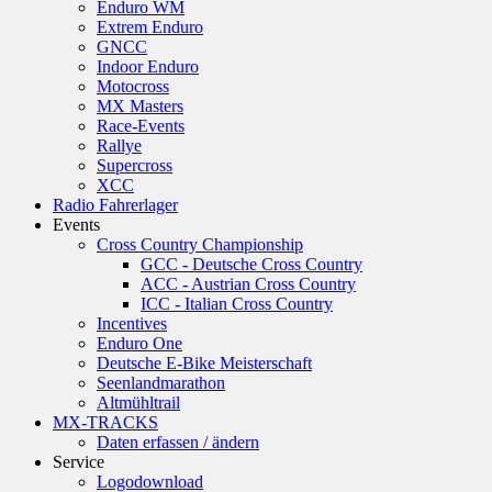
Enduro WM
Extrem Enduro
GNCC
Indoor Enduro
Motocross
MX Masters
Race-Events
Rallye
Supercross
XCC
Radio Fahrerlager
Events
Cross Country Championship
GCC - Deutsche Cross Country
ACC - Austrian Cross Country
ICC - Italian Cross Country
Incentives
Enduro One
Deutsche E-Bike Meisterschaft
Seenlandmarathon
Altmühltrail
MX-TRACKS
Daten erfassen / ändern
Service
Logodownload