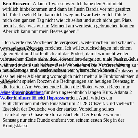
Ken Roczen:
"Atlanta 1 war schwer. Ich habe den Start nicht
wirklich hinbekommen und dann ist Justin Barcia vor mir gestürzt.
Ich fuhr in sein Bike, kam nicht weg und war Letzter. Ich fühlte
mich den ganzen Tag nicht wie ich selbst und auch nicht gut. Platz
neun ist das, was wir im Moment am wenigsten gebrauchen können.
Aber ich kann nur mein Bestes geben."
"Ich werde das Wochenende vergessen, weitermachen und schauen,
was wir am Dienstag erreichen. Ich will zurückschlagen mit einem
Wir benutzen Cookies
guten Start und hoffentlich auf das Podest, damit wir nicht weiter
abrutschen. Es ist nicht ideal, ich verliere derzeit zu viele Punkte. Ich
Wir nutzen Cookies auf unserer Website. Einige von ihnen sind essenzie
halte meinen Kopf oben und arbeite mit dem Team. Wir probieren
während andere uns helfen, diese Website und die Nutzererfahrung zu 
neue Settings und werden sehen, war wir machen können."
Cookies). Sie können selbst entscheiden, ob Sie die Cookies zulassen 
dass bei einer Ablehnung womöglich nicht mehr alle Funktionalitäten 
Vielleicht spielen Roczen die Bedingungen am heutigen Dienstag in
stehen.
die Karten. Am Wochenende hatten die Piloten wegen Regen nur
Akzeptieren
Ablehnen
eine Trainingseinheit für den ungewöhnlich langen Kurs. Atlanta 2
Weitere Informationen
|
Impressum
sollte in dieser Hinsicht besser werden. Auch wird es ein
Flutlichtrennen mit dem Finalstart um 21.28 Ortszeit. Und vielleicht
lässt sich der Deutsche von der starken Vorstellung seines
Teamkollegen Chase Sexton anstacheln. Der Rookie war am
Samstag nur eine Runde entfernt von seinem ersten Sieg in der
Königsklasse.