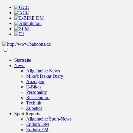
Startseite
News
Allgemeine News
Mike's Dakar Diary
Anzeigen
E-Bikes
Personality
Reiseenduro
Technik
Zubehör
Sport Reports
Allgemeine Sport-News
Enduro DM
Enduro EM