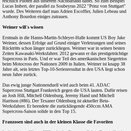
reichlich Piloten aus unserem Nachbarland dabei. So zum Beispiel
Lucas Imbert, der parallel zu Soubeyras 2022 "Prinz von Stuttgart"
wurde. Des Weiteren darf man Adrien Escoffier, Julien Lebeau und
Anthony Bourdon einiges zutrauen.
Weimer will´s wissen
Erstmals in die Hanns-Martin-Schleyer-Halle kommt US Boy Jake
Weimer, dessen Erfolge auf Grund einiger Verletzungen und seines
Rücktritts schon länger zurückliegen. Weimer war in seinen besten
Zeiten Kawasaki-Werksfahrer. 2012 gewann er das prestigeträchtige
Supercross in Paris. Und er war Teil des amerikanischen Siegertrios
beim Motocross der Nationen 2009 in Italien. Weimer ist knapp 38
Jahre alt, sein letztes Top-10-Serienresultat in den USA liegt schon
neun Jahre zurück.
Das ewig junge Nationenduell wird auch beim 41. ADAC
Supercross Stuttgart Frankreich gegen die USA lauten. Dafür reisen
an Josh Hill, Mitchell Oldenburg, Jeremy Hand und Mitchell
Harrison (#86). Der Texaner Oldenburg ist aktueller Beta-
Werksfahrer. Er beendete die zurückliegende 450ccm AMA
Supercross-Saison solide in den Top 15.
Franzosen sind auch in der kleinen Klasse die Favoriten