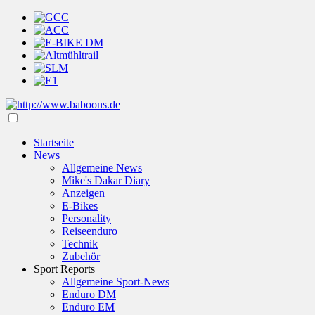
Startseite
News
Allgemeine News
Mike's Dakar Diary
Anzeigen
E-Bikes
Personality
Reiseenduro
Technik
Zubehör
Sport Reports
Allgemeine Sport-News
Enduro DM
Enduro EM