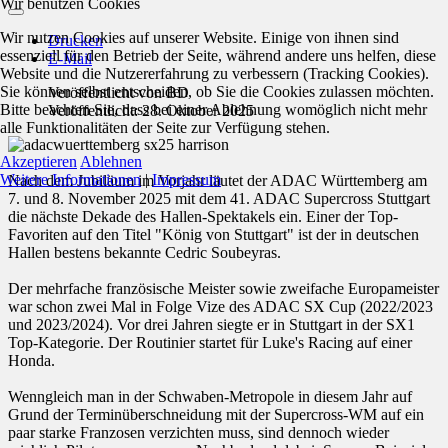
Wir benutzen Cookies
Wir nutzen Cookies auf unserer Website. Einige von ihnen sind
Drucken
essenziell für den Betrieb der Seite, während andere uns helfen, diese
E-Mail
Website und die Nutzererfahrung zu verbessern (Tracking Cookies).
Sie können selbst entscheiden, ob Sie die Cookies zulassen möchten.
Veröffentlicht von
BD
Bitte beachten Sie, dass bei einer Ablehnung womöglich nicht mehr
Veröffentlicht: 28. Oktober 2025
alle Funktionalitäten der Seite zur Verfügung stehen.
Akzeptieren
Ablehnen
Weitere Informationen
|
Impressum
Nach dem Jubiläum im Vorjahr läutet der ADAC Württemberg am
7. und 8. November 2025 mit dem 41. ADAC Supercross Stuttgart
die nächste Dekade des Hallen-Spektakels ein. Einer der Top-
Favoriten auf den Titel "König von Stuttgart" ist der in deutschen
Hallen bestens bekannte Cedric Soubeyras.
Der mehrfache französische Meister sowie zweifache Europameister
war schon zwei Mal in Folge Vize des ADAC SX Cup (2022/2023
und 2023/2024). Vor drei Jahren siegte er in Stuttgart in der SX1
Top-Kategorie. Der Routinier startet für Luke's Racing auf einer
Honda.
Wenngleich man in der Schwaben-Metropole in diesem Jahr auf
Grund der Terminüberschneidung mit der Supercross-WM auf ein
paar starke Franzosen verzichten muss, sind dennoch wieder