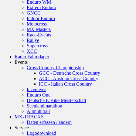
Enduro WM
Extrem Enduro
GNCC
Indoor Enduro
Motocross
MX Masters
Race-Events
Rallye
Supercross
XCC
Radio Fahrerlager
Events
Cross Country Championship
GCC - Deutsche Cross Country
ACC - Austrian Cross Country
ICC - Italian Cross Country
Incentives
Enduro One
Deutsche E-Bike Meisterschaft
Seenlandmarathon
Altmühltrail
MX-TRACKS
Daten erfassen / ändern
Service
Logodownload