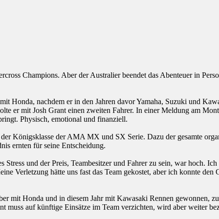
percross Champions. Aber der Australier beendet das Abenteuer in Perso
 mit Honda, nachdem er in den Jahren davor Yamaha, Suzuki und Kawa
n holte er mit Josh Grant einen zweiten Fahrer. In einer Meldung am Mo
bringt. Physisch, emotional und finanziell.
hr in der Königsklasse der AMA MX und SX Serie. Dazu der gesamte org
dnis ernten für seine Entscheidung.
s Stress und der Preis, Teambesitzer und Fahrer zu sein, war hoch. Ich 
eine Verletzung hätte uns fast das Team gekostet, aber ich konnte den 
aber mit Honda und in diesem Jahr mit Kawasaki Rennen gewonnen, zulet
nt muss auf künftige Einsätze im Team verzichten, wird aber weiter bez