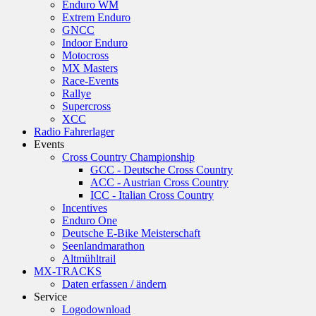
Enduro WM
Extrem Enduro
GNCC
Indoor Enduro
Motocross
MX Masters
Race-Events
Rallye
Supercross
XCC
Radio Fahrerlager
Events
Cross Country Championship
GCC - Deutsche Cross Country
ACC - Austrian Cross Country
ICC - Italian Cross Country
Incentives
Enduro One
Deutsche E-Bike Meisterschaft
Seenlandmarathon
Altmühltrail
MX-TRACKS
Daten erfassen / ändern
Service
Logodownload