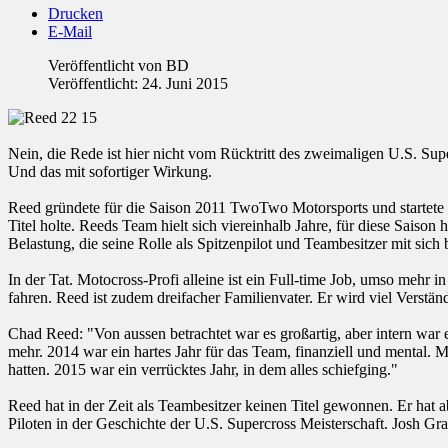
Drucken
E-Mail
Veröffentlicht von
BD
Veröffentlicht: 24. Juni 2015
Nein, die Rede ist hier nicht vom Rücktritt des zweimaligen U.S. Su
Und das mit sofortiger Wirkung.
Reed gründete für die Saison 2011 TwoTwo Motorsports und startete
Titel holte. Reeds Team hielt sich viereinhalb Jahre, für diese Saiso
Belastung, die seine Rolle als Spitzenpilot und Teambesitzer mit sich 
In der Tat. Motocross-Profi alleine ist ein Full-time Job, umso me
fahren. Reed ist zudem dreifacher Familienvater. Er wird viel Verstän
Chad Reed: "Von aussen betrachtet war es großartig, aber intern war e
mehr. 2014 war ein hartes Jahr für das Team, finanziell und mental. M
hatten. 2015 war ein verrücktes Jahr, in dem alles schiefging."
Reed hat in der Zeit als Teambesitzer keinen Titel gewonnen. Er hat 
Piloten in der Geschichte der U.S. Supercross Meisterschaft. Josh Gra