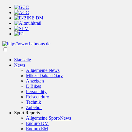
Startseite
News
Allgemeine News
Mike's Dakar Diary
Anzeigen
E-Bikes
Personality
Reiseenduro
Technik
Zubehör
Sport Reports
Allgemeine Sport-News
Enduro DM
Enduro EM