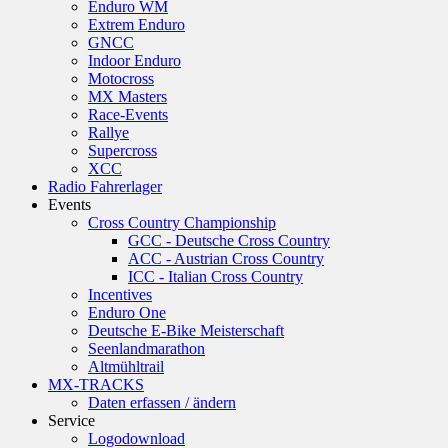
Enduro WM
Extrem Enduro
GNCC
Indoor Enduro
Motocross
MX Masters
Race-Events
Rallye
Supercross
XCC
Radio Fahrerlager
Events
Cross Country Championship
GCC - Deutsche Cross Country
ACC - Austrian Cross Country
ICC - Italian Cross Country
Incentives
Enduro One
Deutsche E-Bike Meisterschaft
Seenlandmarathon
Altmühltrail
MX-TRACKS
Daten erfassen / ändern
Service
Logodownload