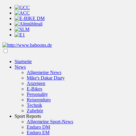
Startseite
News
Allgemeine News
Mike's Dakar Diary
Anzeigen
E-Bikes
Personality
Reiseenduro
Technik
Zubehör
Sport Reports
Allgemeine Sport-News
Enduro DM
Enduro EM