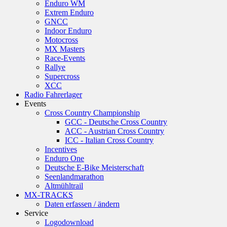
Enduro WM
Extrem Enduro
GNCC
Indoor Enduro
Motocross
MX Masters
Race-Events
Rallye
Supercross
XCC
Radio Fahrerlager
Events
Cross Country Championship
GCC - Deutsche Cross Country
ACC - Austrian Cross Country
ICC - Italian Cross Country
Incentives
Enduro One
Deutsche E-Bike Meisterschaft
Seenlandmarathon
Altmühltrail
MX-TRACKS
Daten erfassen / ändern
Service
Logodownload