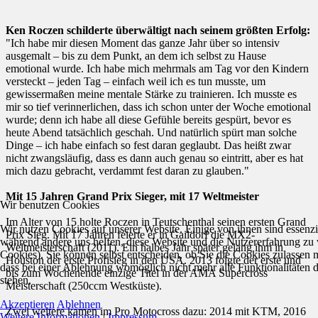
Ken Roczen schilderte überwältigt nach seinem größten Erfolg:
"Ich habe mir diesen Moment das ganze Jahr über so intensiv
ausgemalt – bis zu dem Punkt, an dem ich selbst zu Hause
emotional wurde. Ich habe mich mehrmals am Tag vor den Kindern
versteckt – jeden Tag – einfach weil ich es tun musste, um
gewissermaßen meine mentale Stärke zu trainieren. Ich musste es
mir so tief verinnerlichen, dass ich schon unter der Woche emotional
wurde; denn ich habe all diese Gefühle bereits gespürt, bevor es
heute Abend tatsächlich geschah. Und natürlich spürt man solche
Dinge – ich habe einfach so fest daran geglaubt. Das heißt zwar
nicht zwangsläufig, dass es dann auch genau so eintritt, aber es hat
mich dazu gebracht, verdammt fest daran zu glauben."
Mit 15 Jahren Grand Prix Sieger, mit 17 Weltmeister
Wir benutzen Cookies
Im Alter von 15 holte Roczen in Teutschenthal seinen ersten Grand
Wir nutzen Cookies auf unserer Website. Einige von ihnen sind essenzie
Prix Sieg. Mit 17 Jahren feierte er in Gaildorf die MX2-
während andere uns helfen, diese Website und die Nutzererfahrung zu 
Weltmeisterschaft (2011). Ein halbes Jahr später gelang ihm in
Cookies). Sie können selbst entscheiden, ob Sie die Cookies zulassen 
Houston der erste Profisieg in den USA. 2013 folgte der erste und
dass bei einer Ablehnung womöglich nicht mehr alle Funktionalitäten 
bis zum Wochenende einzige Titel in der AMA Supercross
stehen.
Meisterschaft (250ccm Westküste).
Akzeptieren
Ablehnen
Zwei weitere kamen im Pro Motocross dazu: 2014 mit KTM, 2016
Weitere Informationen
|
Impressum