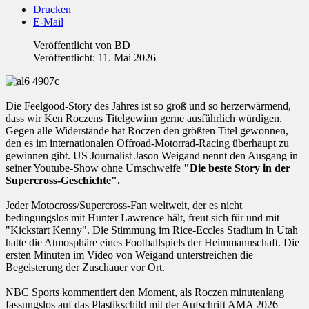
Drucken
E-Mail
Veröffentlicht von
BD
Veröffentlicht: 11. Mai 2026
Die Feelgood-Story des Jahres ist so groß und so herzerwärmend,
dass wir Ken Roczens Titelgewinn gerne ausführlich würdigen.
Gegen alle Widerstände hat Roczen den größten Titel gewonnen,
den es im internationalen Offroad-Motorrad-Racing überhaupt zu
gewinnen gibt. US Journalist Jason Weigand nennt den Ausgang in
seiner Youtube-Show ohne Umschweife
"Die beste Story in der
Supercross-Geschichte".
Jeder Motocross/Supercross-Fan weltweit, der es nicht
bedingungslos mit Hunter Lawrence hält, freut sich für und mit
"Kickstart Kenny". Die Stimmung im Rice-Eccles Stadium in Utah
hatte die Atmosphäre eines Footballspiels der Heimmannschaft. Die
ersten Minuten im Video von Weigand unterstreichen die
Begeisterung der Zuschauer vor Ort.
NBC Sports kommentiert den Moment, als Roczen minutenlang
fassungslos auf das Plastikschild mit der Aufschrift AMA 2026