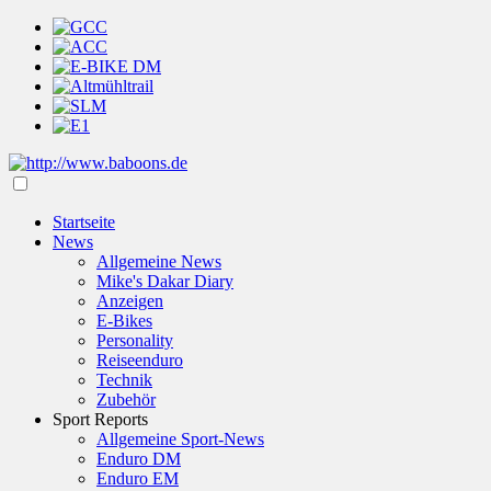
Startseite
News
Allgemeine News
Mike's Dakar Diary
Anzeigen
E-Bikes
Personality
Reiseenduro
Technik
Zubehör
Sport Reports
Allgemeine Sport-News
Enduro DM
Enduro EM