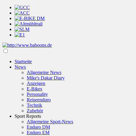
Startseite
News
Allgemeine News
Mike's Dakar Diary
Anzeigen
E-Bikes
Personality
Reiseenduro
Technik
Zubehör
Sport Reports
Allgemeine Sport-News
Enduro DM
Enduro EM