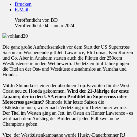
Drucken
E-Mail
Veröffentlicht von
BD
Veröffentlicht: 04. Januar 2024
Die ganz große Aufmerksamkeit vor dem Start der US Supercross
Saison am Wochenende gilt Jett Lawrence, Eli Tomac, Ken Roczen
und Co. Aber in Anaheim starten auch die Piloten der 250ccm
Westküstenserie in den Wettbewerb. Die letzten fünf Jahre gingen
die Titel an der Ost- und Westküste ausnahmslos an Yamaha und
Honda.
Mit Jo Shimoda ist einer der absoluten Top-Favoriten für die West
Coast neu zu Honda gekommen.
Wird der 21-Jährige der erste
Japaner, der in den USA einen Profititel im Supercross oder
Motocross gewinnt?
Shimoda fuhr letzte Saison die
Ostküstenrennen, wo er nach Verletzung nur Dreizehnter wurde.
Der Titel im Westen ging an Jett, im Osten an Hunter Lawrence - es
wird nach dem Aufstieg der Brüder auf jeden Fall zwei neue
Champions geben.
Vize der Westküstenkampagne wurde Husky-Dauerbrenner RJ