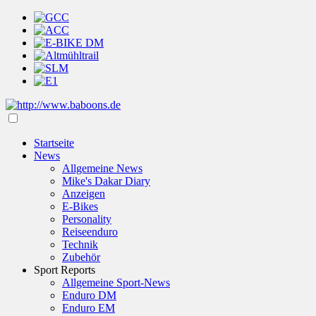
Startseite
News
Allgemeine News
Mike's Dakar Diary
Anzeigen
E-Bikes
Personality
Reiseenduro
Technik
Zubehör
Sport Reports
Allgemeine Sport-News
Enduro DM
Enduro EM