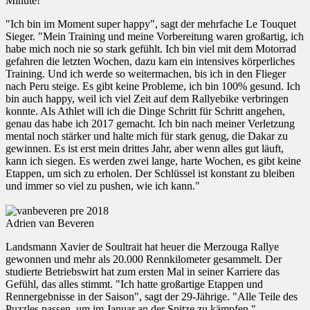
Minute!
"Ich bin im Moment super happy", sagt der mehrfache Le Touquet
Sieger. "Mein Training und meine Vorbereitung waren großartig, ich
habe mich noch nie so stark gefühlt. Ich bin viel mit dem Motorrad
gefahren die letzten Wochen, dazu kam ein intensives körperliches
Training. Und ich werde so weitermachen, bis ich in den Flieger
nach Peru steige. Es gibt keine Probleme, ich bin 100% gesund. Ich
bin auch happy, weil ich viel Zeit auf dem Rallyebike verbringen
konnte. Als Athlet will ich die Dinge Schritt für Schritt angehen,
genau das habe ich 2017 gemacht. Ich bin nach meiner Verletzung
mental noch stärker und halte mich für stark genug, die Dakar zu
gewinnen. Es ist erst mein drittes Jahr, aber wenn alles gut läuft,
kann ich siegen. Es werden zwei lange, harte Wochen, es gibt keine
Etappen, um sich zu erholen. Der Schlüssel ist konstant zu bleiben
und immer so viel zu pushen, wie ich kann."
Adrien van Beveren
Landsmann Xavier de Soultrait hat heuer die Merzouga Rallye
gewonnen und mehr als 20.000 Rennkilometer gesammelt. Der
studierte Betriebswirt hat zum ersten Mal in seiner Karriere das
Gefühl, das alles stimmt. "Ich hatte großartige Etappen und
Rennergebnisse in der Saison", sagt der 29-Jährige. "Alle Teile des
Puzzles passen, um im Januar an der Spitze zu kämpfen."