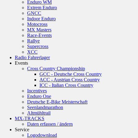
Enduro WM
Extrem Enduro
GNCC
Indoor Enduro
Motocross
MX Masters
Race-Events
Rallye
Supercross
XCC
Radio Fahrerlager
Events
Cross Country Championship
GCC - Deutsche Cross Country
ACC - Austrian Cross Country
ICC - Italian Cross Country
Incentives
Enduro One
Deutsche E-Bike Meisterschaft
Seenlandmarathon
Altmühltrail
MX-TRACKS
Daten erfassen / ändern
Service
Logodownload