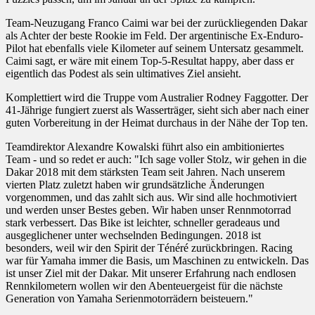
Team-Neuzugang Franco Caimi war bei der zurückliegenden Dakar
als Achter der beste Rookie im Feld. Der argentinische Ex-Enduro-
Pilot hat ebenfalls viele Kilometer auf seinem Untersatz gesammelt.
Caimi sagt, er wäre mit einem Top-5-Resultat happy, aber dass er
eigentlich das Podest als sein ultimatives Ziel ansieht.
Komplettiert wird die Truppe vom Australier Rodney Faggotter. Der
41-Jährige fungiert zuerst als Wasserträger, sieht sich aber nach einer
guten Vorbereitung in der Heimat durchaus in der Nähe der Top ten.
Teamdirektor Alexandre Kowalski führt also ein ambitioniertes
Team - und so redet er auch: "Ich sage voller Stolz, wir gehen in die
Dakar 2018 mit dem stärksten Team seit Jahren. Nach unserem
vierten Platz zuletzt haben wir grundsätzliche Änderungen
vorgenommen, und das zahlt sich aus. Wir sind alle hochmotiviert
und werden unser Bestes geben. Wir haben unser Rennmotorrad
stark verbessert. Das Bike ist leichter, schneller geradeaus und
ausgeglichener unter wechselnden Bedingungen. 2018 ist
besonders, weil wir den Spirit der Ténéré zurückbringen. Racing
war für Yamaha immer die Basis, um Maschinen zu entwickeln. Das
ist unser Ziel mit der Dakar. Mit unserer Erfahrung nach endlosen
Rennkilometern wollen wir den Abenteuergeist für die nächste
Generation von Yamaha Serienmotorrädern beisteuern."