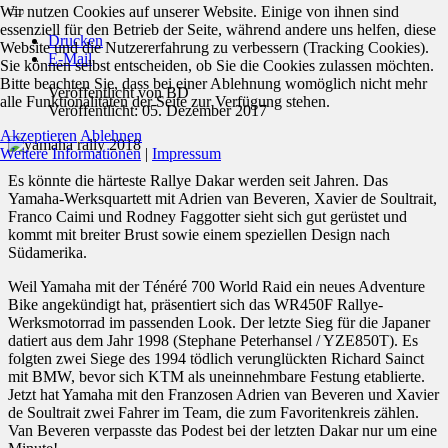
Wir nutzen Cookies auf unserer Website. Einige von ihnen sind
essenziell für den Betrieb der Seite, während andere uns helfen, diese
Drucken
Website und die Nutzererfahrung zu verbessern (Tracking Cookies).
E-Mail
Sie können selbst entscheiden, ob Sie die Cookies zulassen möchten.
Bitte beachten Sie, dass bei einer Ablehnung womöglich nicht mehr
Veröffentlicht von
BD
alle Funktionalitäten der Seite zur Verfügung stehen.
Veröffentlicht: 05. Dezember 2017
Akzeptieren
Ablehnen
Weitere Informationen
|
Impressum
Es könnte die härteste Rallye Dakar werden seit Jahren. Das
Yamaha-Werksquartett mit Adrien van Beveren, Xavier de Soultrait,
Franco Caimi und Rodney Faggotter sieht sich gut gerüstet und
kommt mit breiter Brust sowie einem speziellen Design nach
Südamerika.
Weil Yamaha mit der Ténéré 700 World Raid ein neues Adventure
Bike angekündigt hat, präsentiert sich das WR450F Rallye-
Werksmotorrad im passenden Look. Der letzte Sieg für die Japaner
datiert aus dem Jahr 1998 (Stephane Peterhansel / YZE850T). Es
folgten zwei Siege des 1994 tödlich verunglückten Richard Sainct
mit BMW, bevor sich KTM als uneinnehmbare Festung etablierte.
Jetzt hat Yamaha mit den Franzosen Adrien van Beveren und Xavier
de Soultrait zwei Fahrer im Team, die zum Favoritenkreis zählen.
Van Beveren verpasste das Podest bei der letzten Dakar nur um eine