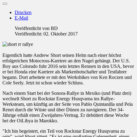
Drucken
E-Mail
Veröffentlicht von
BD
Veröffentlicht: 02. Oktober 2017
Eigentlich hatte Andrew Short seinen Helm nach einer höchst
erfolgreichen Motocross-Karriere an den Nagel gehängt. Der U.S.
Boy aus Colorado fuhr 2016 sein letztes Rennen in den USA, bevor
er bei Honda eine Karriere als Markenbotschafter und Testfahrer
begann. Dort arbeitete er mit den Werksbikes von Ken Roczen und
Cole Seely. Jetzt ist schon wieder Schluss.
Nach einem Start bei der Sonora-Rallye in Mexiko (und Platz drei)
wechselt Short zu Rockstar Energy Husqvarna ins Rallye-
Werksteam, um künftig an der Seite von Pablo Quintanilla und Pela
Renet durch die Wüste und über Dünen zu navigieren. Der 34-
Jährige erhält einen Zweijahres-Vertrag. Er debütiert diese Woche
bei der OiLibya in Marokko.
"Ich bin begeistert, ein Teil von Rockstar Energy Husqvarna zu
sein", wird Short zitiert. "Es ist eine großartige Gelegenheit, einen