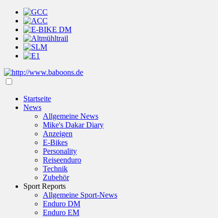
Startseite
News
Allgemeine News
Mike's Dakar Diary
Anzeigen
E-Bikes
Personality
Reiseenduro
Technik
Zubehör
Sport Reports
Allgemeine Sport-News
Enduro DM
Enduro EM