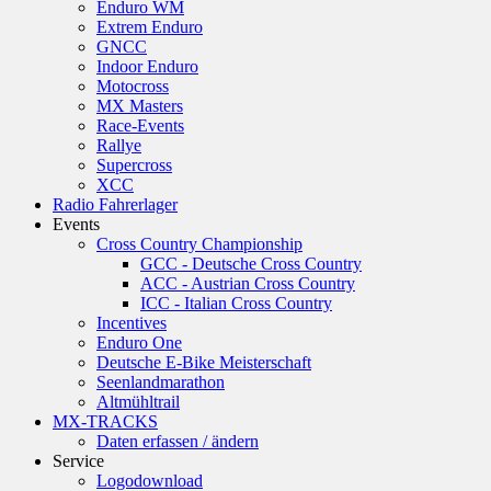
Enduro WM
Extrem Enduro
GNCC
Indoor Enduro
Motocross
MX Masters
Race-Events
Rallye
Supercross
XCC
Radio Fahrerlager
Events
Cross Country Championship
GCC - Deutsche Cross Country
ACC - Austrian Cross Country
ICC - Italian Cross Country
Incentives
Enduro One
Deutsche E-Bike Meisterschaft
Seenlandmarathon
Altmühltrail
MX-TRACKS
Daten erfassen / ändern
Service
Logodownload