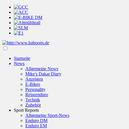
Startseite
News
Allgemeine News
Mike's Dakar Diary
Anzeigen
E-Bikes
Personality
Reiseenduro
Technik
Zubehör
Sport Reports
Allgemeine Sport-News
Enduro DM
Enduro EM