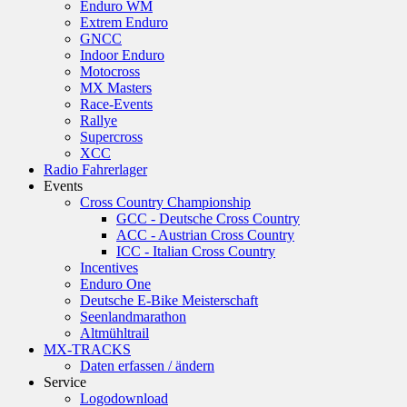
Enduro WM
Extrem Enduro
GNCC
Indoor Enduro
Motocross
MX Masters
Race-Events
Rallye
Supercross
XCC
Radio Fahrerlager
Events
Cross Country Championship
GCC - Deutsche Cross Country
ACC - Austrian Cross Country
ICC - Italian Cross Country
Incentives
Enduro One
Deutsche E-Bike Meisterschaft
Seenlandmarathon
Altmühltrail
MX-TRACKS
Daten erfassen / ändern
Service
Logodownload