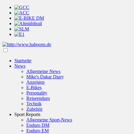
Startseite
News
Allgemeine News
Mike's Dakar Diary
Anzeigen
E-Bikes
Personality
Reiseenduro
Technik
Zubehör
Sport Reports
Allgemeine Sport-News
Enduro DM
Enduro EM