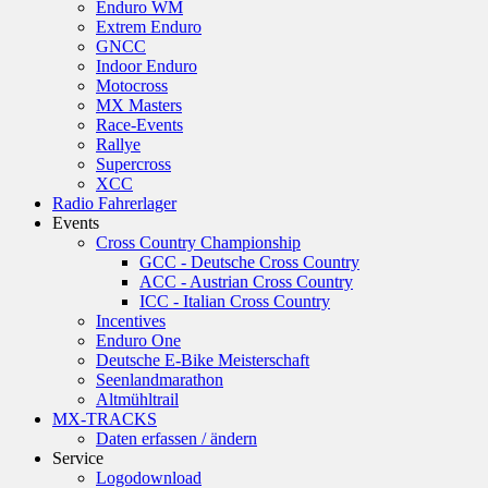
Enduro WM
Extrem Enduro
GNCC
Indoor Enduro
Motocross
MX Masters
Race-Events
Rallye
Supercross
XCC
Radio Fahrerlager
Events
Cross Country Championship
GCC - Deutsche Cross Country
ACC - Austrian Cross Country
ICC - Italian Cross Country
Incentives
Enduro One
Deutsche E-Bike Meisterschaft
Seenlandmarathon
Altmühltrail
MX-TRACKS
Daten erfassen / ändern
Service
Logodownload