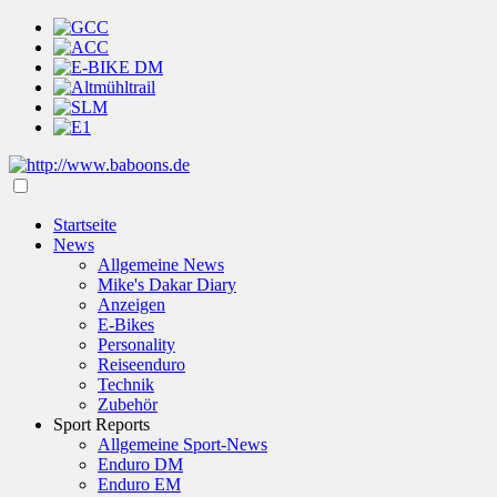
Startseite
News
Allgemeine News
Mike's Dakar Diary
Anzeigen
E-Bikes
Personality
Reiseenduro
Technik
Zubehör
Sport Reports
Allgemeine Sport-News
Enduro DM
Enduro EM