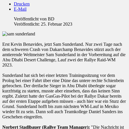
Drucken
E-Mail
Veröffentlicht von
BD
Veröffentlicht: 25. Februar 2023
Erst Kevin Benavides, jetzt Sam Sunderland. Nur zwei Tage nach
dem schweren Crash von Dakarchamp Benavides stürzt auch der
amtierende Weltmeister Sam Sunderland in der Vorbereitung auf die
Abu Dhabi Desert Challenge, Lauf zwei der Rallye Raid-WM
2023.
Sunderland hat sich bei einer letzten Trainingssitzung vor dem
Prolog bei einer Fahrt über eine Düne das untere rechte Schienbein
gebrochen. Der dreifache Sieger in Abu Dhabi überlegte sogar
kurzfristig zu starten, musste aber einsehen, dass das keinen Sinn
ergibt. Zuletzt hatte der GasGas-Pilot bei der Rallye Dakar bereits
auf der ersten Etappe aufgeben müssen - auch hier war ein Sturz der
Grund. Sunderland hofft bis zum nächsten WM-Lauf in Mexiko
wieder fit zu sein. Dann soll auch Teamkollege Daniel Sanders ins
Geschehen eingreifen.
Norbert Stadlbauer (Rallye Team Manager):
"Die Nachricht ist