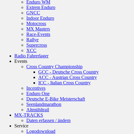
Enduro WM
Extrem Enduro
GNCC
Indoor Enduro
Motocross
MX Masters
Race-Events
Rallye
Supercross
XCC
Radio Fahrerlager
Events
Cross Country Championship
GCC - Deutsche Cross Country
ACC - Austrian Cross Country
ICC - Italian Cross Country
Incentives
Enduro One
Deutsche E-Bike Meisterschaft
Seenlandmarathon
Altmühltrail
MX-TRACKS
Daten erfassen / ändern
Service
Logodownload