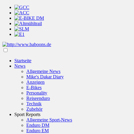
Startseite
News
Allgemeine News
Mike's Dakar Diary
Anzeigen
E-Bikes
Personality
Reiseenduro
Technik
Zubehör
Sport Reports
Allgemeine Sport-News
Enduro DM
Enduro EM