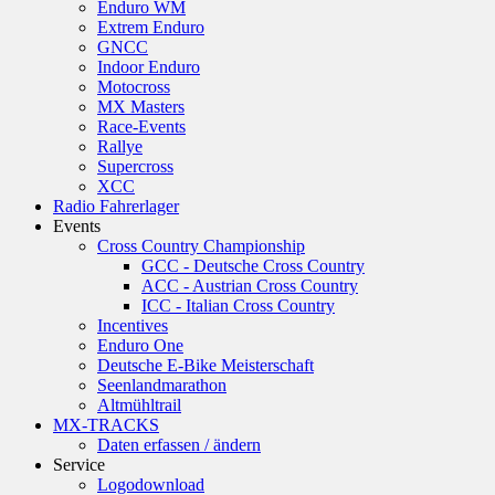
Enduro WM
Extrem Enduro
GNCC
Indoor Enduro
Motocross
MX Masters
Race-Events
Rallye
Supercross
XCC
Radio Fahrerlager
Events
Cross Country Championship
GCC - Deutsche Cross Country
ACC - Austrian Cross Country
ICC - Italian Cross Country
Incentives
Enduro One
Deutsche E-Bike Meisterschaft
Seenlandmarathon
Altmühltrail
MX-TRACKS
Daten erfassen / ändern
Service
Logodownload