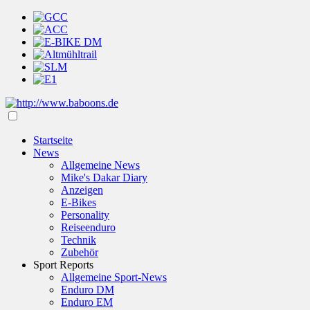
Startseite
News
Allgemeine News
Mike's Dakar Diary
Anzeigen
E-Bikes
Personality
Reiseenduro
Technik
Zubehör
Sport Reports
Allgemeine Sport-News
Enduro DM
Enduro EM