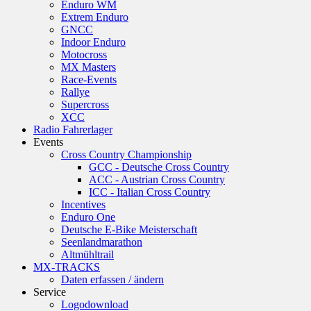
Enduro WM
Extrem Enduro
GNCC
Indoor Enduro
Motocross
MX Masters
Race-Events
Rallye
Supercross
XCC
Radio Fahrerlager
Events
Cross Country Championship
GCC - Deutsche Cross Country
ACC - Austrian Cross Country
ICC - Italian Cross Country
Incentives
Enduro One
Deutsche E-Bike Meisterschaft
Seenlandmarathon
Altmühltrail
MX-TRACKS
Daten erfassen / ändern
Service
Logodownload