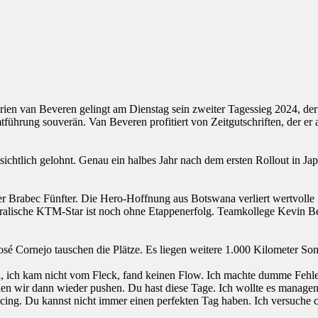
en van Beveren gelingt am Dienstag sein zweiter Tagessieg 2024, der 
mtführung souverän. Van Beveren profitiert von Zeitgutschriften, der 
chtlich gelohnt. Genau ein halbes Jahr nach dem ersten Rollout in Japa
r Brabec Fünfter. Die Hero-Hoffnung aus Botswana verliert wertvolle 
ustralische KTM-Star ist noch ohne Etappenerfolg. Teamkollege Kevin 
é Cornejo tauschen die Plätze. Es liegen weitere 1.000 Kilometer Son
 ich kam nicht vom Fleck, fand keinen Flow. Ich machte dumme Fehler, a
nnen wir dann wieder pushen. Du hast diese Tage. Ich wollte es managen u
ing. Du kannst nicht immer einen perfekten Tag haben. Ich versuche cool