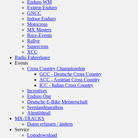
Enduro WM
Extrem Enduro
GNCC
Indoor Enduro
Motocross
MX Masters
Race-Events
Rallye
Supercross
XCC
Radio Fahrerlager
Events
Cross Country Championship
GCC - Deutsche Cross Country
ACC - Austrian Cross Country
ICC - Italian Cross Country
Incentives
Enduro One
Deutsche E-Bike Meisterschaft
Seenlandmarathon
Altmühltrail
MX-TRACKS
Daten erfassen / ändern
Service
Logodownload