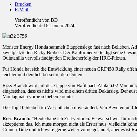
Drucken
E-Mail
Veröffentlicht von
BD
Veröffentlicht: 16. Januar 2024
Monster Energy Honda sammelt Etappensiege fast nach Belieben. Adri
zweitplatzierten Ricky Brabec. Der Kalifornier verteidigt seine Gesa
Quintanilla vervollständigt den Dreifacherfolg der HRC-Piloten.
Für Honda hat sich die Entwicklung einer neuen CRF450 Rally offensi
leichter und deutlich besser in den Dünen.
Ross Branch wird auf der Etappe von Ha´il nach Alula 6:02 Min hinte
eingestehen, dass es nichts wird mit einem dritten Dakarsieg. Der a
Montag nach vorne schieben konnte.
Die Top 10 bleiben im Wesentlichen unverändert. Van Beveren und Jos
Ross Branch:
"Heute habe ich Zeit verloren. Es war schwer für mich,
akzeptieren das. Ich muss morgen nicht als Erster raus, vielleicht kö
Crunch Time und ich wäre gerne weiter vorne gelandet, aber es ist Rac