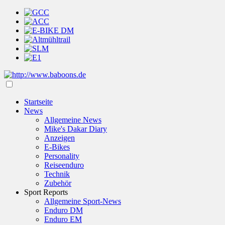
Startseite
News
Allgemeine News
Mike's Dakar Diary
Anzeigen
E-Bikes
Personality
Reiseenduro
Technik
Zubehör
Sport Reports
Allgemeine Sport-News
Enduro DM
Enduro EM