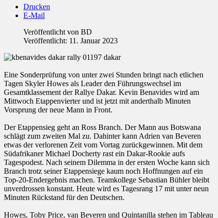
Drucken
E-Mail
Veröffentlicht von
BD
Veröffentlicht: 11. Januar 2023
Eine Sonderprüfung von unter zwei Stunden bringt nach etlichen
Tagen Skyler Howes als Leader den Führungswechsel im
Gesamtklassement der Rallye Dakar. Kevin Benavides wird am
Mittwoch Etappenvierter und ist jetzt mit anderthalb Minuten
Vorsprung der neue Mann in Front.
Der Etappensieg geht an Ross Branch. Der Mann aus Botswana
schlägt zum zweiten Mal zu. Dahinter kann Adrien van Beveren
etwas der verlorenen Zeit vom Vortag zurückgewinnen. Mit dem
Südafrikaner Michael Docherty rast ein Dakar-Rookie aufs
Tagespodest. Nach seinem Dilemma in der ersten Woche kann sich
Branch trotz seiner Etappensiege kaum noch Hoffnungen auf ein
Top-20-Endergebnis machen. Teamkollege Sebastian Bühler bleibt
unverdrossen konstant. Heute wird es Tagesrang 17 mit unter neun
Minuten Rückstand für den Deutschen.
Howes, Toby Price, van Beveren und Quintanilla stehen im Tableau