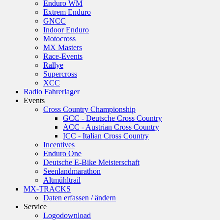
Enduro WM
Extrem Enduro
GNCC
Indoor Enduro
Motocross
MX Masters
Race-Events
Rallye
Supercross
XCC
Radio Fahrerlager
Events
Cross Country Championship
GCC - Deutsche Cross Country
ACC - Austrian Cross Country
ICC - Italian Cross Country
Incentives
Enduro One
Deutsche E-Bike Meisterschaft
Seenlandmarathon
Altmühltrail
MX-TRACKS
Daten erfassen / ändern
Service
Logodownload