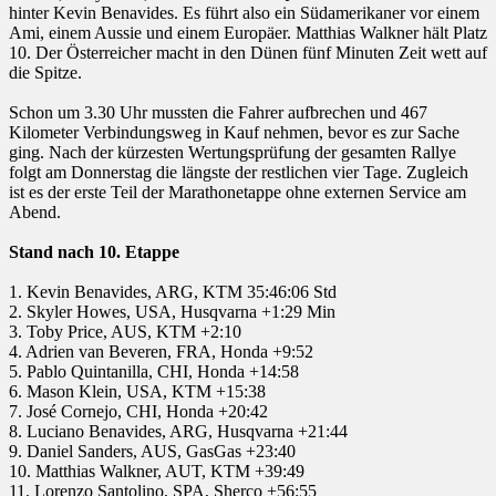
hinter Kevin Benavides. Es führt also ein Südamerikaner vor einem
Ami, einem Aussie und einem Europäer. Matthias Walkner hält Platz
10. Der Österreicher macht in den Dünen fünf Minuten Zeit wett auf
die Spitze.
Schon um 3.30 Uhr mussten die Fahrer aufbrechen und 467
Kilometer Verbindungsweg in Kauf nehmen, bevor es zur Sache
ging. Nach der kürzesten Wertungsprüfung der gesamten Rallye
folgt am Donnerstag die längste der restlichen vier Tage. Zugleich
ist es der erste Teil der Marathonetappe ohne externen Service am
Abend.
Stand nach 10. Etappe
1. Kevin Benavides, ARG, KTM 35:46:06 Std
2. Skyler Howes, USA, Husqvarna +1:29 Min
3. Toby Price, AUS, KTM +2:10
4. Adrien van Beveren, FRA, Honda +9:52
5. Pablo Quintanilla, CHI, Honda +14:58
6. Mason Klein, USA, KTM +15:38
7. José Cornejo, CHI, Honda +20:42
8. Luciano Benavides, ARG, Husqvarna +21:44
9. Daniel Sanders, AUS, GasGas +23:40
10. Matthias Walkner, AUT, KTM +39:49
11. Lorenzo Santolino, SPA, Sherco +56:55