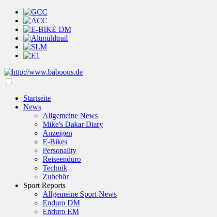
Startseite
News
Allgemeine News
Mike's Dakar Diary
Anzeigen
E-Bikes
Personality
Reiseenduro
Technik
Zubehör
Sport Reports
Allgemeine Sport-News
Enduro DM
Enduro EM