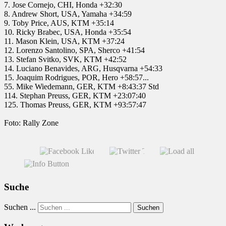
7. Jose Cornejo, CHI, Honda +32:30
8. Andrew Short, USA, Yamaha +34:59
9. Toby Price, AUS, KTM +35:14
10. Ricky Brabec, USA, Honda +35:54
11. Mason Klein, USA, KTM +37:24
12. Lorenzo Santolino, SPA, Sherco +41:54
13. Stefan Svitko, SVK, KTM +42:52
14. Luciano Benavides, ARG, Husqvarna +54:33
15. Joaquim Rodrigues, POR, Hero +58:57...
55. Mike Wiedemann, GER, KTM +8:43:37 Std
114. Stephan Preuss, GER, KTM +23:07:40
125. Thomas Preuss, GER, KTM +93:57:47
Foto: Rally Zone
Suche
Suchen ...
Suchen