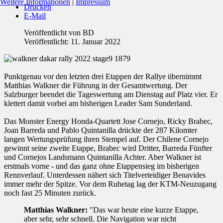
Weitere Informationen
|
Impressum
Drucken
E-Mail
Veröffentlicht von
BD
Veröffentlicht: 11. Januar 2022
Punktgenau vor den letzten drei Etappen der Rallye übernimmt
Matthias Walkner die Führung in der Gesamtwertung. Der
Salzburger beendet die Tageswertung am Dienstag auf Platz vier. Er
klettert damit vorbei am bisherigen Leader Sam Sunderland.
Das Monster Energy Honda-Quartett Jose Cornejo, Ricky Brabec,
Joan Barreda und Pablo Quintanilla drückte der 287 Kilomter
langen Wertungsprüfung ihren Stempel auf. Der Chilene Cornejo
gewinnt seine zweite Etappe, Brabec wird Dritter, Barreda Fünfter
und Cornejos Landsmann Quintanilla Achter. Aber Walkner ist
erstmals vorne - und das ganz ohne Etappensieg im bisherigen
Rennverlauf. Unterdessen nähert sich Titelverteidiger Benavides
immer mehr der Spitze. Vor dem Ruhetag lag der KTM-Neuzugang
noch fast 25 Minuten zurück.
Matthias Walkner:
"Das war heute eine kurze Etappe,
aber sehr, sehr schnell. Die Navigation war nicht