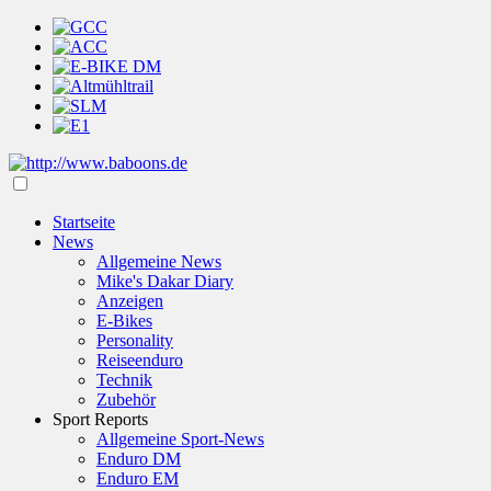
Startseite
News
Allgemeine News
Mike's Dakar Diary
Anzeigen
E-Bikes
Personality
Reiseenduro
Technik
Zubehör
Sport Reports
Allgemeine Sport-News
Enduro DM
Enduro EM