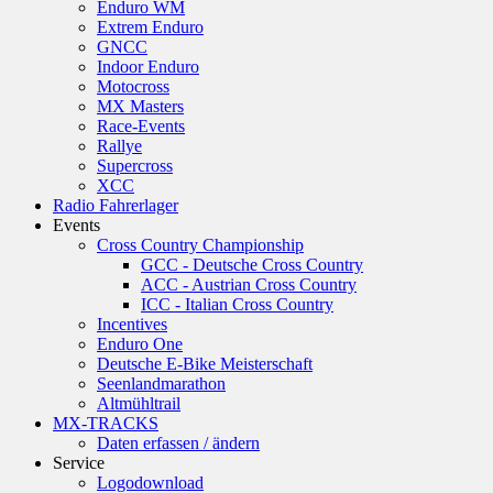
Enduro WM
Extrem Enduro
GNCC
Indoor Enduro
Motocross
MX Masters
Race-Events
Rallye
Supercross
XCC
Radio Fahrerlager
Events
Cross Country Championship
GCC - Deutsche Cross Country
ACC - Austrian Cross Country
ICC - Italian Cross Country
Incentives
Enduro One
Deutsche E-Bike Meisterschaft
Seenlandmarathon
Altmühltrail
MX-TRACKS
Daten erfassen / ändern
Service
Logodownload