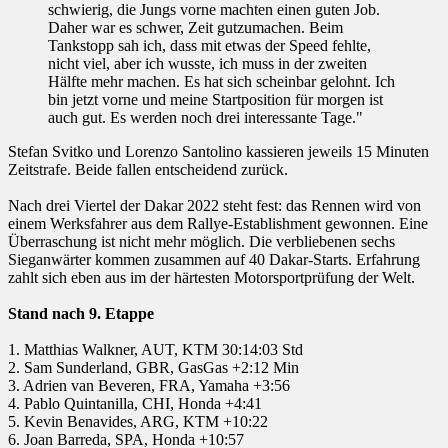
schwierig, die Jungs vorne machten einen guten Job.
Daher war es schwer, Zeit gutzumachen. Beim
Tankstopp sah ich, dass mit etwas der Speed fehlte,
nicht viel, aber ich wusste, ich muss in der zweiten
Hälfte mehr machen. Es hat sich scheinbar gelohnt. Ich
bin jetzt vorne und meine Startposition für morgen ist
auch gut. Es werden noch drei interessante Tage."
Stefan Svitko und Lorenzo Santolino kassieren jeweils 15 Minuten
Zeitstrafe. Beide fallen entscheidend zurück.
Nach drei Viertel der Dakar 2022 steht fest: das Rennen wird von
einem Werksfahrer aus dem Rallye-Establishment gewonnen. Eine
Überraschung ist nicht mehr möglich. Die verbliebenen sechs
Sieganwärter kommen zusammen auf 40 Dakar-Starts. Erfahrung
zahlt sich eben aus im der härtesten Motorsportprüfung der Welt.
Stand nach 9. Etappe
1. Matthias Walkner, AUT, KTM 30:14:03 Std
2. Sam Sunderland, GBR, GasGas +2:12 Min
3. Adrien van Beveren, FRA, Yamaha +3:56
4. Pablo Quintanilla, CHI, Honda +4:41
5. Kevin Benavides, ARG, KTM +10:22
6. Joan Barreda, SPA, Honda +10:57