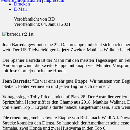
Weitere Informationen
|
Impressum
Drucken
E-Mail
Veröffentlicht von
BD
Veröffentlicht: 04. Januar 2021
Joan Barreda gewinnt seine 25. Dakaretappe und sieht sich nach ein
wett. Der US Titelverteidiger ist jetzt Zweiter. Matthias Walkner hat
Der Spanier Barreda ist der Mann mit den meisten Tagessiegen im Fel
Andorra gewinnt die zweite Etappe mit knapp vier Minuten Vorsprun
mit José Cornejo noch eine Honda.
Joan Barreda:
"Es war eine sehr gute Etappe. Wir mussten von Beginn
bleiben, Fehler vermeiden und jeden Tag für sich nehmen."
Vortagessieger Toby Price landet auf Platz 28. Der Australier verlier
Spritzufuhr. Härter trifft es den Champ aus 2018, Matthias Walkner.
von einem Top-3-Ergebnis dürfte nahezu ausgeträumt sein, auch wen
Die erneut ungemein schwere Etappe von Bisha nach Wadi Ad-Dawasir 
Strecke komplett den Dienst. So hatte sich der Amerikaner seine ers
Yamaha, zwei Honda und zwei Husqvarna in den Top 6.