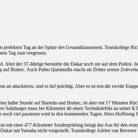
em perfekten Tag an der Spitze des Gesamtklassement. Teamkollege Ri
 einen Tag zum vergessen.
d. Aber der 37-Jährige beendete die Dakar noch nie auf dem Podest. I
g auf Brabec. Auch Pablo Quintanilla macht als Dritter seinen Zeitve
 an attackieren, und es lief prächtig. Aber es ist erst die zweite Etap
t eine halbe Stunde auf Barreda und Brabec, ist aber mit 17 Minuten Rüc
 Der Salzburger muss bei Kilometer 46 einen Technikdefekt an seiner 
n noch viel passieren wird in den kommenden Tagen. Hero-Hoffnung Se
mit einer 477-Kilometer Sonderprüfung bringt das Aus für den ersten
te Dakar mit Yamaha nicht vorgestellt. Teamkollege Adrien van Beveren