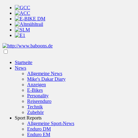
Startseite
News
Allgemeine News
Mike's Dakar Diary
Anzeigen
E-Bikes
Personality
Reiseenduro
Technik
Zubehör
Sport Reports
Allgemeine Sport-News
Enduro DM
Enduro EM