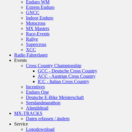
Enduro WM
Extrem Enduro
GNCC
Indoor Enduro
Motocross
MX Masters
Race-Events
Rallye
Supercross
XCC
Radio Fahrerlager
Events
Cross Country Championship
GCC - Deutsche Cross Country
ACC - Austrian Cross Country
ICC - Italian Cross Country
Incentives
Enduro One
Deutsche E-Bike Meisterschaft
Seenlandmarathon
Altmühltrail
MX-TRACKS
Daten erfassen / ändern
Service
Logodownload