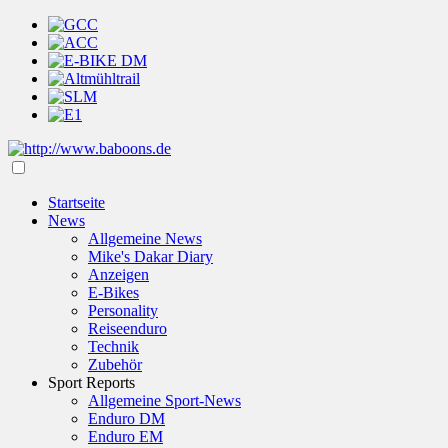
Startseite
News
Allgemeine News
Mike's Dakar Diary
Anzeigen
E-Bikes
Personality
Reiseenduro
Technik
Zubehör
Sport Reports
Allgemeine Sport-News
Enduro DM
Enduro EM