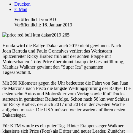
Drucken
E-Mail
Veröffentlicht von
BD
Veröffentlicht: 16. Januar 2019
Honda wird die Rallye Dakar auch 2019 nicht gewinnen. Nach
Joan Barreda und Paulo Goncalves verliert das Werksteam
Spitzenreiter Ricky Brabec früh auf der achten Etappe mit
Motorschaden. Toby Price übernimmt knapp die Gesamtführung,
Matthias Walkner gewinnt den "Super Ica" genannten
Tagesabschnitt.
Mit 360 Kilometer gegen die Uhr bedeutete die Fahrt von San Juan
de Marcona nach Pisco die längste Wertungsprüfung der Rallye. Die
ersten zehn Autos und Motorräder vom Vortag sowie fünf Trucks
starteten in gemischter Reihenfolge. Schon nach 56 km war Schluss
für Ricky Brabec, der auch 2017 und 2018 in der zweiten Woche
aufgeben musste. Die USA müssen weiter warten auf ihren ersten
Dakarsieger.
Für KTM wurde es ein guter Tag. Hinter Etappensieger Walkner
klassierte sich Price (Foto) als Dritter und neuer Leader. Zunächst