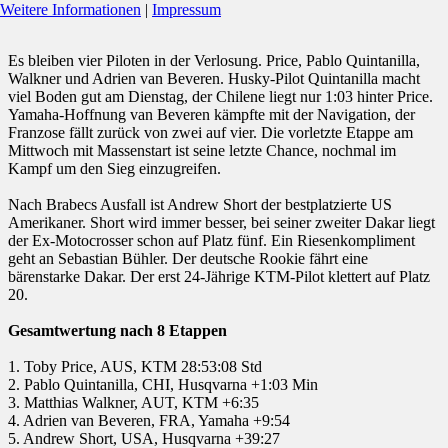
Weitere Informationen
|
Impressum
Es bleiben vier Piloten in der Verlosung. Price, Pablo Quintanilla,
Walkner und Adrien van Beveren. Husky-Pilot Quintanilla macht
viel Boden gut am Dienstag, der Chilene liegt nur 1:03 hinter Price.
Yamaha-Hoffnung van Beveren kämpfte mit der Navigation, der
Franzose fällt zurück von zwei auf vier. Die vorletzte Etappe am
Mittwoch mit Massenstart ist seine letzte Chance, nochmal im
Kampf um den Sieg einzugreifen.
Nach Brabecs Ausfall ist Andrew Short der bestplatzierte US
Amerikaner. Short wird immer besser, bei seiner zweiter Dakar liegt
der Ex-Motocrosser schon auf Platz fünf. Ein Riesenkompliment
geht an Sebastian Bühler. Der deutsche Rookie fährt eine
bärenstarke Dakar. Der erst 24-Jährige KTM-Pilot klettert auf Platz
20.
Gesamtwertung nach 8 Etappen
1. Toby Price, AUS, KTM 28:53:08 Std
2. Pablo Quintanilla, CHI, Husqvarna +1:03 Min
3. Matthias Walkner, AUT, KTM +6:35
4. Adrien van Beveren, FRA, Yamaha +9:54
5. Andrew Short, USA, Husqvarna +39:27