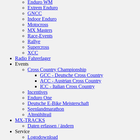
Enduro WM
Extrem Enduro
GNCC
Indoor Enduro
Motocross
MX Masters
Race-Events
Rallye
Supercross
XCC
Radio Fahrerlager
Events
Cross Country Championship
GCC - Deutsche Cross Country
ACC - Austrian Cross Country
ICC - Italian Cross Country
Incentives
Enduro One
Deutsche E-Bike Meisterschaft
Seenlandmarathon
Altmühltrail
MX-TRACKS
Daten erfassen / ändern
Service
Logodownload