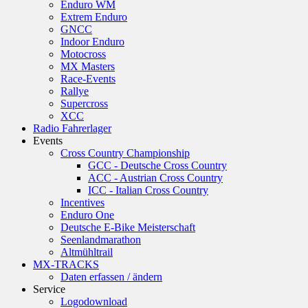
Enduro WM
Extrem Enduro
GNCC
Indoor Enduro
Motocross
MX Masters
Race-Events
Rallye
Supercross
XCC
Radio Fahrerlager
Events
Cross Country Championship
GCC - Deutsche Cross Country
ACC - Austrian Cross Country
ICC - Italian Cross Country
Incentives
Enduro One
Deutsche E-Bike Meisterschaft
Seenlandmarathon
Altmühltrail
MX-TRACKS
Daten erfassen / ändern
Service
Logodownload