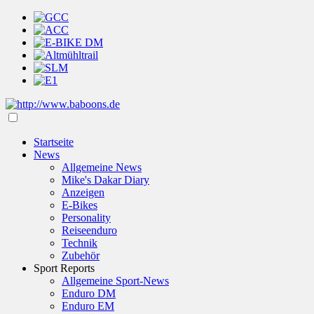
Startseite
News
Allgemeine News
Mike's Dakar Diary
Anzeigen
E-Bikes
Personality
Reiseenduro
Technik
Zubehör
Sport Reports
Allgemeine Sport-News
Enduro DM
Enduro EM