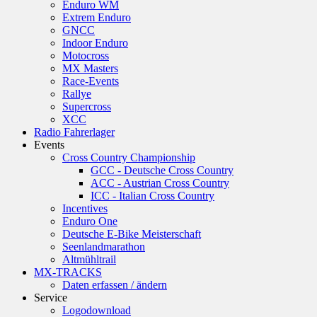
Enduro WM
Extrem Enduro
GNCC
Indoor Enduro
Motocross
MX Masters
Race-Events
Rallye
Supercross
XCC
Radio Fahrerlager
Events
Cross Country Championship
GCC - Deutsche Cross Country
ACC - Austrian Cross Country
ICC - Italian Cross Country
Incentives
Enduro One
Deutsche E-Bike Meisterschaft
Seenlandmarathon
Altmühltrail
MX-TRACKS
Daten erfassen / ändern
Service
Logodownload