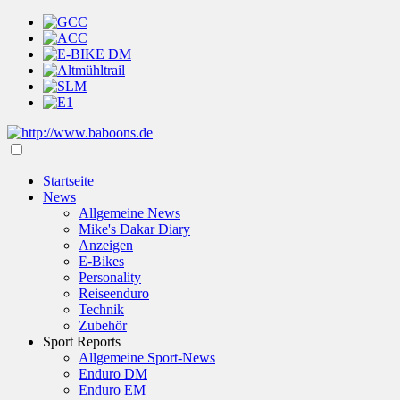
Startseite
News
Allgemeine News
Mike's Dakar Diary
Anzeigen
E-Bikes
Personality
Reiseenduro
Technik
Zubehör
Sport Reports
Allgemeine Sport-News
Enduro DM
Enduro EM