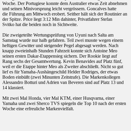
Woche. Der Portugiese konnte dem Australier etwas Zeit abnehmen
und seinen Minivorsprung leicht vergrössern. Goncalves hatte
die Führung am Mittwoch erobert. Seither hält sich der Routinier an
der Spitze. Price liegt 3:12 Min dahinter, Privatfahrer Stefan
Svitko hat die beiden noch in Sichtweite.
Die zweigeteilte Wertungsprüfung von Uyuni nach Salta am
Samstag wurde nur halb gefahren. Teil zwei musste wegen einem
heftigen Gewitter und steigender Pegel abgesagt werden. Nach
knapp zweieinhalb Stunden Fahrzeit konnte sich Antoine Meo
seinen ersten Dakar-Etappensieg sichern. Der Rookie liegt auf
Rang sechs der Gesamtwertung. Kevin Benavides auf Platz fünf,
weil er die Etappe hinter Meo als Zweiter abschließt. Nicht so gut
lief es für Yamaha-Aushängeschild Helder Rodriges, der etwas
Boden einbüßt (zwei Minunten Zeitstrafe). Die Markenkollegen
Alessandro Botturi und Adrien van Beveren sind auf Platz 13 und
14 klassiert.
Mit zwei Mal Honda, vier Mal KTM, einer Husqvarna, einer
Yamaha und zwei Sherco TVS spiegeln die Top 10 nach der ersten
Woche eine erfreuliche Markenvielfalt.