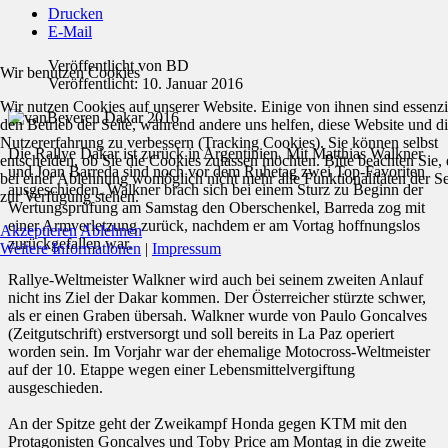
Drucken
E-Mail
Veröffentlicht von
BD
Wir benutzen Cookies
Veröffentlicht: 10. Januar 2016
Wir nutzen Cookies auf unserer Website. Einige von ihnen sind essenzie
den Betrieb der Seite, während andere uns helfen, diese Website und d
Nutzererfahrung zu verbessern (Tracking Cookies). Sie können selbst
Die Rallye Dakar ist zurück in Argentinien. Mit Matthias Walkner
entscheiden, ob Sie die Cookies zulassen möchten. Bitte beachten Sie, 
und Joan Barreda sind noch vor dem Ruhetag zwei Top-Favoriten
bei einer Ablehnung womöglich nicht mehr alle Funktionalitäten der Se
ausgeschieden. Walkner brach sich bei einem Sturz zu Beginn der
zur Verfügung stehen.
Wertungsprüfung am Samstag den Oberschenkel, Barreda zog mit
einer Armverletzung zurück, nachdem er am Vortag hoffnungslos
Akzeptieren
Ablehnen
zurückgefallen war.
Weitere Informationen
|
Impressum
Rallye-Weltmeister Walkner wird auch bei seinem zweiten Anlauf
nicht ins Ziel der Dakar kommen. Der Österreicher stürzte schwer,
als er einen Graben übersah. Walkner wurde von Paulo Goncalves
(Zeitgutschrift) erstversorgt und soll bereits in La Paz operiert
worden sein. Im Vorjahr war der ehemalige Motocross-Weltmeister
auf der 10. Etappe wegen einer Lebensmittelvergiftung
ausgeschieden.
An der Spitze geht der Zweikampf Honda gegen KTM mit den
Protagonisten Goncalves und Toby Price am Montag in die zweite