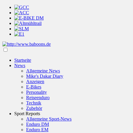
Startseite
News
Allgemeine News
Mike's Dakar Diary
Anzeigen
E-Bikes
Personality
Reiseenduro
Technik
Zubehör
Sport Reports
Allgemeine Sport-News
Enduro DM
Enduro EM