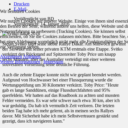
Drucken
E-Mail
Wir benutzen Cookies
Veröffentlicht von
BD
Wir nutzen Cookies auf unserer Website. Einige von ihnen sind essenzie
Veröffentlicht: 14. Januar 2016
den Betrieb der Seite, während andere uns helfen, diese Website und d
Nutzererfahrung zu verbessern (Tracking Cookies). Sie können selbst
entscheiden, ob Sie die Cookies zulassen möchten. Bitte beachten Sie, 
bei einer Ablehnung womöglich nicht mehr alle Funktionalitäten der Se
Stefan Svitko fährt seine siebte Rallye Dakar. Am Mittwoch gewinnt
zur Verfügung stehen.
der Slowake mit seiner privaten KTM erstmals eine Etappe. Svitko
verkürzt den Rückstand auf Spitzenreiter Toby Price um knapp
Akzeptieren
Ablehnen
sechs Minuten, aber der Australier verteidigt mit einer weiteren
Weitere Informationen
|
Impressum
souveränen Vorstellung seine deutliche Führung.
Auch die zehnte Etappe konnte nicht wie geplant beendet werden.
Aufgrund von Hochwasser bei einer Flussquerung wurde die
Wertungsprüfung um 30 Kilometer verkürzt. Toby Price: "Heute
gab es lange Sanddünen, einige Flussdurchfahrten und 95%
querfeldein. Wir hatten auf das Roadbook zu achten und mussten
Fehler vermeiden. Es war sehr schwer nach etwa 30 km, aber ich
war geduldig. Da hab ich vermutlich Zeit verloren. Die letzten
beiden Tag habe ich mehr gelernt, als in meinen sechs Rallyes
davor. Mit Sicherheit habe ich mein Selbstvertrauen gestärkt und
gezeigt, dass ich navigieren kann."