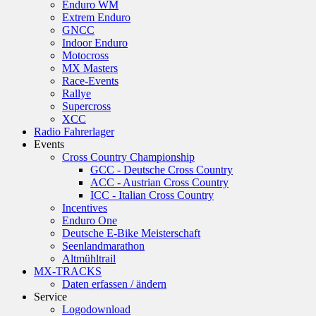
Enduro WM
Extrem Enduro
GNCC
Indoor Enduro
Motocross
MX Masters
Race-Events
Rallye
Supercross
XCC
Radio Fahrerlager
Events
Cross Country Championship
GCC - Deutsche Cross Country
ACC - Austrian Cross Country
ICC - Italian Cross Country
Incentives
Enduro One
Deutsche E-Bike Meisterschaft
Seenlandmarathon
Altmühltrail
MX-TRACKS
Daten erfassen / ändern
Service
Logodownload