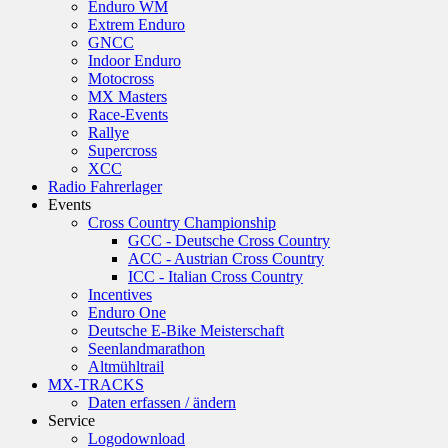
Enduro WM
Extrem Enduro
GNCC
Indoor Enduro
Motocross
MX Masters
Race-Events
Rallye
Supercross
XCC
Radio Fahrerlager
Events
Cross Country Championship
GCC - Deutsche Cross Country
ACC - Austrian Cross Country
ICC - Italian Cross Country
Incentives
Enduro One
Deutsche E-Bike Meisterschaft
Seenlandmarathon
Altmühltrail
MX-TRACKS
Daten erfassen / ändern
Service
Logodownload