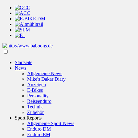
Startseite
News
Allgemeine News
Mike's Dakar Diary
Anzeigen
E-Bikes
Personality
Reiseenduro
Technik
Zubehör
Sport Reports
Allgemeine Sport-News
Enduro DM
Enduro EM