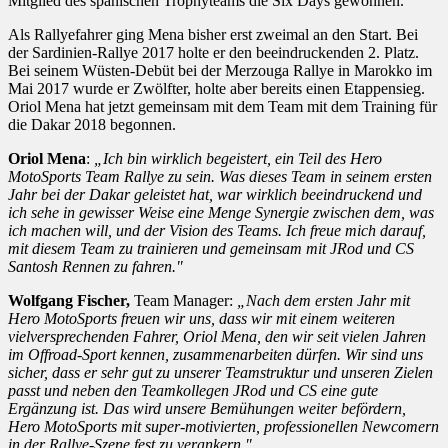
Mitglied des spanischen Trophyteams die Six Days gewonnen.
Als Rallyefahrer ging Mena bisher erst zweimal an den Start. Bei
der Sardinien-Rallye 2017 holte er den beeindruckenden 2. Platz.
Bei seinem Wüsten-Debüt bei der Merzouga Rallye in Marokko im
Mai 2017 wurde er Zwölfter, holte aber bereits einen Etappensieg.
Oriol Mena hat jetzt gemeinsam mit dem Team mit dem Training für
die Dakar 2018 begonnen.
Oriol Mena
:
„Ich bin wirklich begeistert, ein Teil des Hero
MotoSports Team Rallye zu sein. Was dieses Team in seinem ersten
Jahr bei der Dakar geleistet hat, war wirklich beeindruckend und
ich sehe in gewisser Weise eine Menge Synergie zwischen dem, was
ich machen will, und der Vision des Teams. Ich freue mich darauf,
mit diesem Team zu trainieren und gemeinsam mit JRod und CS
Santosh Rennen zu fahren."
Wolfgang Fischer,
Team Manager:
„Nach dem ersten Jahr mit
Hero MotoSports freuen wir uns, dass wir mit einem weiteren
vielversprechenden Fahrer, Oriol Mena, den wir seit vielen Jahren
im Offroad-Sport kennen, zusammenarbeiten dürfen. Wir sind uns
sicher, dass er sehr gut zu unserer Teamstruktur und unseren Zielen
passt und neben den Teamkollegen JRod und CS eine gute
Ergänzung ist. Das wird unsere Bemühungen weiter befördern,
Hero MotoSports mit super-motivierten, professionellen Newcomern
in der Rallye-Szene fest zu verankern."