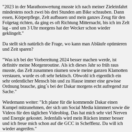
"2023 in der Marathonwertung musste ich nach meiner Zieleinfahrt
mindestens noch zwei bis drei Stunden am Bike schrauben. Dann
essen, Körperpflege, Zelt aufbauen und mein ganzes Zeug für den
Folgetag richten, da ging es oft Richtung Mitternacht, bis ich im Zelt
lag - und um 3 Uhr morgens hat der Wecker schon wieder
geklingelt."
Da stellt sich natürlich die Frage, wo kann man Abläufe optimieren
und Zeit sparen?
"Was ich bei der Vorbereitung 2024 besser machen werde, ist
definitiv meine Morgenroutine. Als ich dieses Jahr so früh raus
musste, das Zelt zusammen räumen sowie meine ganzen Klamotten
verstauen, wurde es oft sehr hektisch. Obwohl ich eigentlich ein
sehr ordentlicher Mensch bin und zu Hause immer eine gewisse
Ordnung brauche, ging´s bei der Dakar morgens echt aufregend zur
Sache."
Wiedemann weiter: "Ich plane für die kommende Dakar einen
Kumpel mitzunehmen, der sich um Social Media kümmert sowie die
Videos für den täglichen Videoblog. Das hat mich sehr viel Nerven
und Energie gekostet. Jedenfalls wird mein Rücken immer besser
und ich freue mich schon auf die GCC in Schefflenz. Da will ich
wieder angreifen."