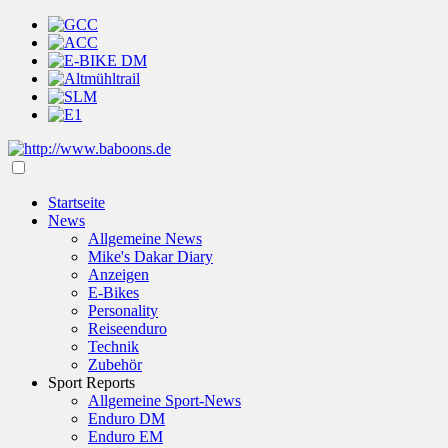
Startseite
News
Allgemeine News
Mike's Dakar Diary
Anzeigen
E-Bikes
Personality
Reiseenduro
Technik
Zubehör
Sport Reports
Allgemeine Sport-News
Enduro DM
Enduro EM