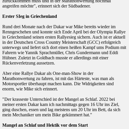
zurückkommen muss und in der Marathonwertung nochmal
angreifen möchte", erinnert sich der Südbadener.
Erster SIeg in Griechenland
Rund drei Monate nach der Dakar war Mike bereits wieder im
Renngeschehen und konnte sich Ende April bei der Olympia Rallye
in Griechenland seinen ersten Rallyesieg sichern. Auch ist er aktuell
in der Deutschen Cross Country Meisterschaft (GCC) erfolgreich
unterwegs und liefert sich dort einen heißen Kampf ums Podium mit
Fahrern wie Yannik Sprachmüller, Chris Gundermann und Eddi
Hübner. Zuletzt in Goldbach musste er allerdings mit einer
Rückenverletzung aussetzen.
Aber eine Rallye Dakar als One-man-Show in der
Marathonwertung zu fahren, ist mit das Härteste, was man als
Motorsportler überhaupt machen kann. Die Widrigkeiten sind
enorm, wie Mike sich erinnert.
"Der krasseste Unterschied ist der Mangel an Schlaf. 2022 bei
meiner ersten Dakar kam ich nachmittags gegen 16 Uhr ins Ziel,
ging duschen, essen und lag meistens um 20 Uhr im Bett, da sich
mein Mechaniker um mein Bike gekümmert hat."
Mangel an Schlaf und Hektik vor dem Start