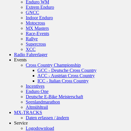
Enduro WM
Extrem Enduro
GNCC
Indoor Enduro
Motocross
MX Masters
Race-Events
Rallye
Supercross
XCC
Radio Fahrerlager
Events
Cross Country Championship
GCC - Deutsche Cross Country
ACC - Austrian Cross Country
ICC - Italian Cross Country
Incentives
Enduro One
Deutsche E-Bike Meisterschaft
Seenlandmarathon
Altmühltrail
MX-TRACKS
Daten erfassen / ändern
Service
Logodownload