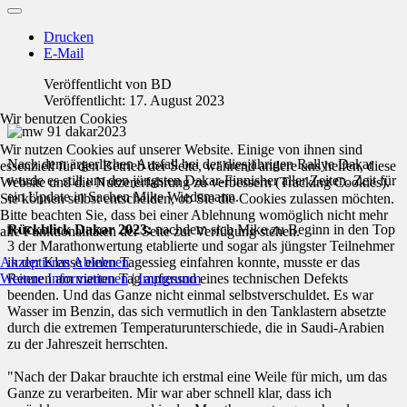
Drucken
E-Mail
Veröffentlicht von
BD
Veröffentlicht: 17. August 2023
Wir benutzen Cookies
Wir nutzen Cookies auf unserer Website. Einige von ihnen sind
Nach dem ärgerlichen Ausfall bei der diesjährigen Rallye Dakar
essenziell für den Betrieb der Seite, während andere uns helfen, diese
wurde es still um den jüngsten Dakar-Finnisher aller Zeiten. Zeit für
Website und die Nutzererfahrung zu verbessern (Tracking Cookies).
ein Update in Sachen Mike Wiedemann.
Sie können selbst entscheiden, ob Sie die Cookies zulassen möchten.
Bitte beachten Sie, dass bei einer Ablehnung womöglich nicht mehr
Rückblick Dakar 2023:
nachdem sich Mike zu Beginn in den Top
alle Funktionalitäten der Seite zur Verfügung stehen.
3 der Marathonwertung etablierte und sogar als jüngster Teilnehmer
Akzeptieren
Ablehnen
in der Klasse einen Tagessieg einfahren konnte, musste er das
Weitere Informationen
|
Impressum
Rennen am vierten Tag aufgrund eines technischen Defekts
beenden. Und das Ganze nicht einmal selbstverschuldet. Es war
Wasser im Benzin, das sich vermutlich in den Tanklastern absetzte
durch die extremen Temperaturunterschiede, die in Saudi-Arabien
zu der Jahreszeit herrschten.
"Nach der Dakar brauchte ich erstmal eine Weile für mich, um das
Ganze zu verarbeiten. Mir war aber schnell klar, dass ich