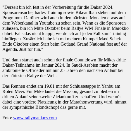
"Derzeit bin ich fest in der Vorbereitung für die Dakar 2024.
Sponsorensuche, hartes Training sowie Bikeaufbau stehen auf dem
Programm. Darüber wird auch in den nächsten Monaten etwas auf
dem Weberkanal in Youtube zu sehen sein. Wenn es die Sponsoren
zulassen, bin ich Mitte Oktober beim Rallye WM-Finale in Marokko
dabei. Falls das nicht klappt, werde ich auf jeden Fall zum Training
hinfliegen. Zusätzlich habe ich mit meinem Kumpel Maxi Schek
Ende Oktober einen Start beim Gotland Grand National fest auf der
Agenda. Just for fun."
Und dann startet auch schon der finale Countdown für Mikes dritte
Dakar-Teilnahme im Januar 2024. In Saudi-Arabien macht der
ambitonierte Offroader mit nur 25 Jahren den nächsten Anlauf bei
der härtesten Rallye der Welt.
Das Rennen endet am 19.01 mit der Schlussetappe in Yanbu am
Roten Meer. Für Mike lautet die Mission, gesund zu bleiben im
dritten Anlauf seine zweite Zielankunft zu schaffen. Und wenn´s
dabei eine vordere Platzieung in der Marathonwertung wird, nimmt
der sympathische Blondschopf das gerne mit.
Foto:
www.rallymaniacs.com